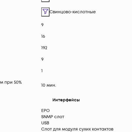
Свинцово-кислотные
9
16
192
9
1
м при 50%
10 мин.
Интерфейсы
EPO
SNMP слот
USB
Слот для модуля сухих контактов