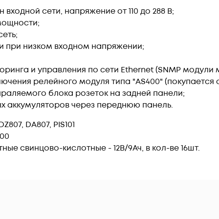
ходной сети, напряжение от 110 до 288 В;
мощности;
сеть;
 при низком входном напряжении;
ринга и управления по сети Ethernet (SNMP модули 
ючения релейного модуля типа "AS400" (покупается о
раляемого блока розеток на задней панели;
х аккумуляторов через переднюю панель.
DZ807, DA807, PIS101
00
ные свинцово-кислотные - 12В/9Ач, в кол-ве 16шт.