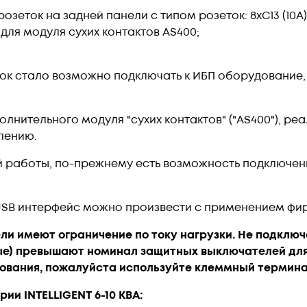
еток на задней панели с типом розеток: 8хС13 (10А) и
для модуля сухих контактов AS400;
ок стало возможно подключать к ИБП оборудование,
олнительного модуля "сухих контактов" ("AS400"), р
лению.
 работы, по-прежнему есть возможность подключен
USB интерфейс можно произвести с применением фир
ели имеют ограничение по току нагрузки. Не подклю
овые) превышают номинал защитных выключателей для
ования, пожалуйста используйте клеммный термина
и INTELLIGENT 6-10 КВА: