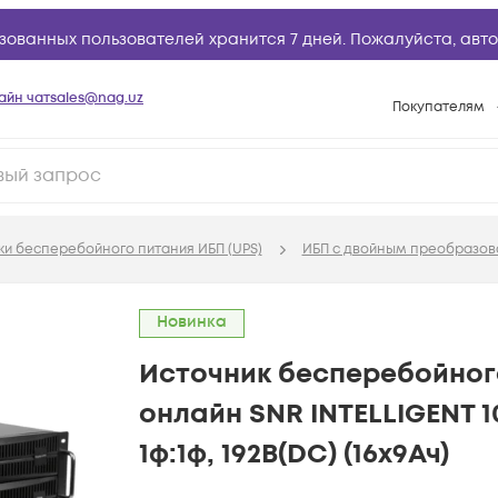
зованных пользователей хранится 7 дней. Пожалуйста,
авто
айн чат
sales@nag.uz
Покупателям
Способы опла
Условия доста
Возврат товар
ки бесперебойного питания ИБП (UPS)
ИБП с двойным преобразова
Вопросы и отв
Техническая п
Новинка
База знаний
Источник бесперебойног
Конфигуратор
онлайн SNR INTELLIGENT 1
1ф:1ф, 192В(DC) (16x9Ач)