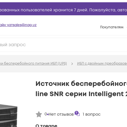
зованных пользователей хранится 7 дней. Пожалуйста,
авто
айн чат
sales@nag.uz
Покупателям
Способы опла
Условия доста
Возврат товар
ки бесперебойного питания ИБП (UPS)
ИБП с двойным преобразова
Вопросы и отв
Техническая п
Источник бесперебойног
База знаний
line SNR серии Intelligent
Конфигуратор
0
Нет отзывов
1
вопрос
О товаре