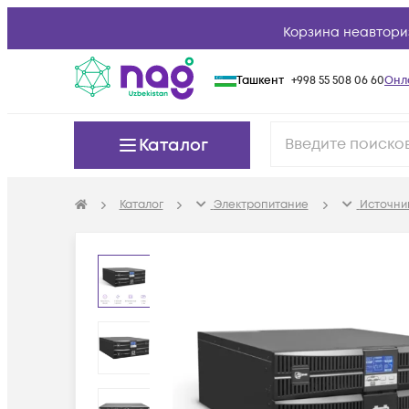
Корзина неавтори
Ташкент
+998 55 508 06 60
Онл
Каталог
Каталог
Электропитание
Источни