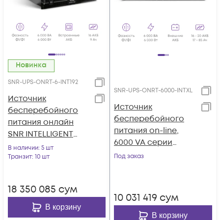
Новинка
SNR-UPS-ONRT-6-INT192
SNR-UPS-ONRT-6000-INTXL
Источник
Источник
бесперебойного
бесперебойного
питания онлайн
питания on-line,
SNR INTELLIGENT
6000 VA серии
6кВА/6кВт, 1ф:1ф,
В наличии
: 5 шт
Intelligent, без АКБ
192В(DC) (16x9Ач)
Под заказ
Транзит
: 10 шт
18 350 085
сум
10 031 419
сум
В корзину
В корзину