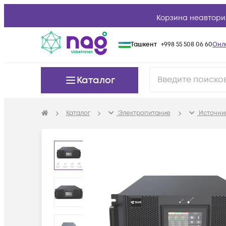
Корзина неавтори
Ташкент
+998 55 508 06 60
Онл
Каталог
Каталог
Электропитание
Источни