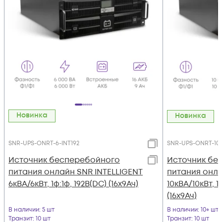
Новинка
Новинка
SNR-UPS-ONRT-6-INT192
SNR-UPS-ONRT-10-
Источник бесперебойного
Источник бе
питания онлайн SNR INTELLIGENT
питания онла
6кВА/6кВт, 1ф:1ф, 192В(DC) (16x9Ач)
10кВА/10кВт, 1
(16x9Ач)
В наличии
: 5 шт
В наличии
: 10+ шт
Транзит
: 10 шт
Транзит
: 10 шт