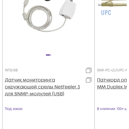
NF3USB
SNR-PC-LC/UPC-M
Датчик мониторинга
Патчкорд оп
окружающей среды NetFeeler 3
MM Duplex 1
для SNMP-модулей (USB)
Под заказ
В наличии
: 100+ шт