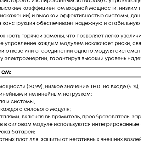
нзисторов с изолированным затвором) с управляюще
высоким коэффициентом входной мощности, низким 
искажений) и высокой эффективностью системы, дан
 конструкция обеспечивает надежную и стабильную
жность горячей замены, что позволяет легко увелич
 управление каждым модулем исключает риски, свя
При отказе или отсоединении одного модуля система
 электроэнергии, гарантируя высокий уровень наде
 CM:
щности (>0,99), низкое значение THDi на входе (4 %);
линейным и нелинейным нагрузкам;
ля и системы;
 каждого силового модуля;
алями, включая выпрямитель, преобразователь, зар
в в силовом модуле используются интегрированные б
уска батарей;
тных плат для защиты от негативных внешних воздейс