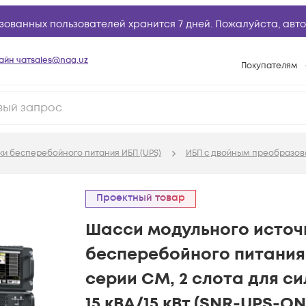
зованных пользователей хранится 7 дней. Пожалуйста,
авто
айн чат
sales@nag.uz
Покупателям
Способы опла
Условия доста
Возврат товар
ки бесперебойного питания ИБП (UPS)
ИБП с двойным преобразова
Вопросы и отв
Техническая п
Проектный товар
База знаний
Шасси модульного источ
Конфигуратор
бесперебойного питания 
серии СМ, 2 слота для с
15 кВА/15 кВт (SNR-UPS-O