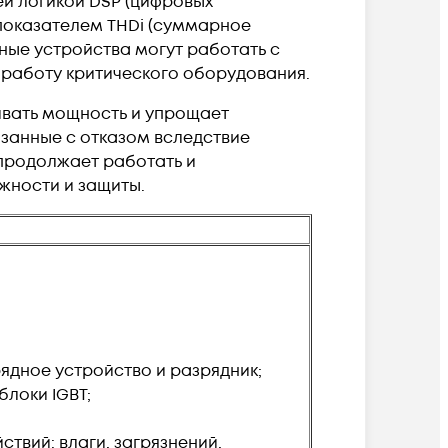
й логикой DSP (цифровых
показателем THDi (суммарное
ные устройства могут работать с
 работу критического оборудования.
ивать мощность и упрощает
занные с отказом вследствие
 продолжает работать и
жности и защиты.
ядное устройство и разрядник;
локи IGBT;
твий: влаги, загрязнений,