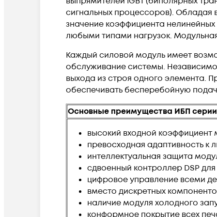
выпрямителей IGBT (биполярных тра
сигнальных процессоров). Обладая 
значение коэффициента нелинейных 
любыми типами нагрузок. Модульная
Каждый силовой модуль имеет возмо
обслуживание системы. Независимое
выхода из строя одного элемента. 
обеспечивать бесперебойную подачу
Основные преимущества ИБП серии
высокий входной коэффициент мо
превосходная адаптивность к 
интеллектуальная защита моду
сдвоенный контроллер DSP для
цифровое управление всеми дет
вместо дискретных компоненто
наличие модуля холодного зап
конформное покрытие всех печа