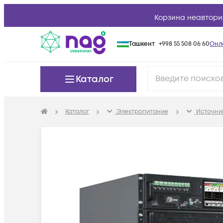
Корзина неавтори
Ташкент
+998 55 508 06 60
Онл
Каталог
Каталог
Электропитание
Источни