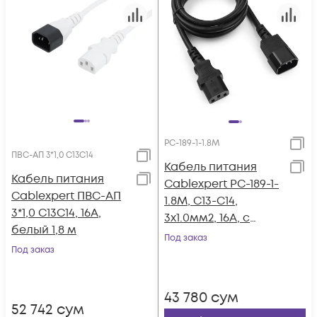
PC-189-1-1.8M
ПВС-АП 3*1,0 С13С14
Кабель питания
Кабель питания
Cablexpert PC-189-1-
Cablexpert ПВС-АП
1.8M, C13-C14,
3*1,0 С13С14, 16A,
3x1.0мм2, 16А, с
белый 1,8 м
заземлением, 1.8м,
Под заказ
Под заказ
черный, пакет
43 780
сум
52 742
сум