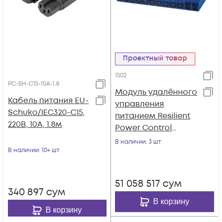
Проектный товар
1502
PC-SH-C15-10A-1.8
Модуль удалённого
Кабель питания EU-
управления
Schuko/IEC320-C15,
питанием Resilient
220B, 10А, 1.8м
Power Control
Module 16A (RPCM
В наличии
: 3 шт
В наличии
: 10+ шт
16A)
51 058 517
сум
340 897
сум
В корзину
В корзину