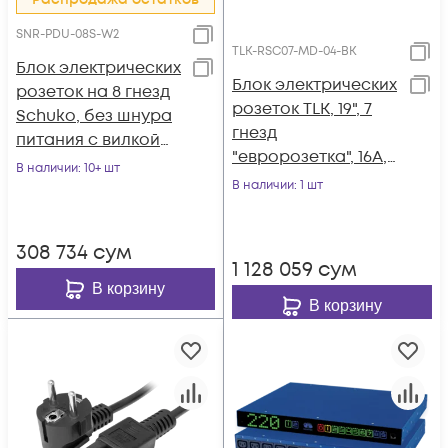
SNR-PDU-08S-W2
TLK-RSC07-MD-04-BK
Блок электрических
Блок электрических
розеток на 8 гнезд
розеток TLK, 19", 7
Schuko, без шнура
гнезд
питания с вилкой
"евророзетка", 16A,
C14
В наличии
: 10+ шт
двухполюсный
В наличии
: 1 шт
автомат 16А, шнур
питания 2 метра,
308 734
сум
"евровилка",
1 128 059
сум
сечение 3*1,5 мм2
В корзину
В корзину