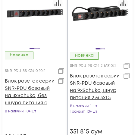
Новинка
Новинка
SNR-PDU-9S-C14-2-MS10L1
SNR-PDU-8S-C14-0-10L1
Блок розеток серии
Блок розеток серии
SNR-PDU базовый
SNR-PDU базовый
на 9хSchuko, шнур
на 8xSchuko, без
питания 2 м 3x1.5
шнура питания с
мм² с вилкой C14,
В наличии
: 1 шт
вилкой C14, 10A
В наличии
: 10+ шт
10A
Транзит
: 10+ шт
351 815
сум