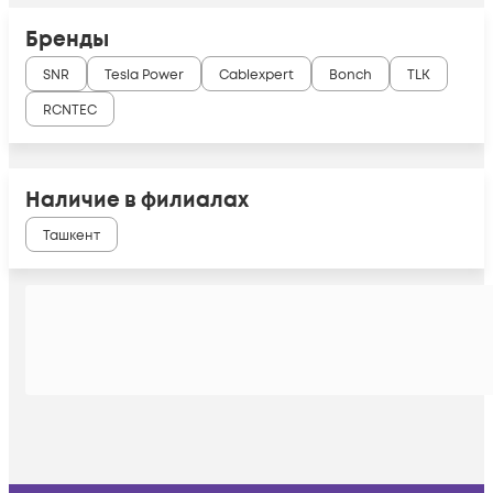
Бренды
SNR
Tesla Power
Cablexpert
Bonch
TLK
RCNTEC
Наличие в филиалах
Ташкент