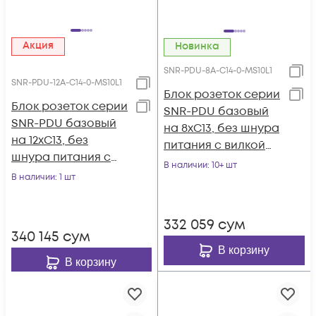
Акция
Новинка
SNR-PDU-8A-C14-0-MS10L1
SNR-PDU-12A-C14-0-MS10L1
Блок розеток серии
Блок розеток серии
SNR-PDU базовый
SNR-PDU базовый
на 8xC13, без шнура
на 12xC13, без
питания с вилкой
шнура питания с
C14, 10A
В наличии
: 10+ шт
вилкой C14, 10A
В наличии
: 1 шт
332 059
сум
340 145
сум
В корзину
В корзину