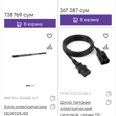
367 387
сум
738 769
сум
В корзину
В корзину
TP-PC-С13-С14-10A-3
SNR-PDU-36A06B-16L3
Шнур питания
Блок электрических
электрический
розеток на
силовой, серии TP-