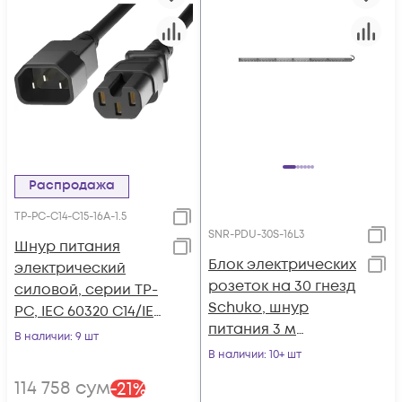
Распродажа
TP-PC-С14-C15-16A-1.5
SNR-PDU-30S-16L3
Шнур питания
Блок электрических
электрический
розеток на 30 гнезд
силовой, серии TP-
Schuko, шнур
PC, IEC 60320 С14/IEC
питания 3 м
60320 С15 прямой,
В наличии
: 9 шт
5x2,5мм2 с вилкой
250B, 16A, 3х1.5 мм2,
В наличии
: 10+ шт
IEC 60309 16A 3P+N+E
1.5 м, черный
114 758
сум
-
21
%
1544x50x44.4мм