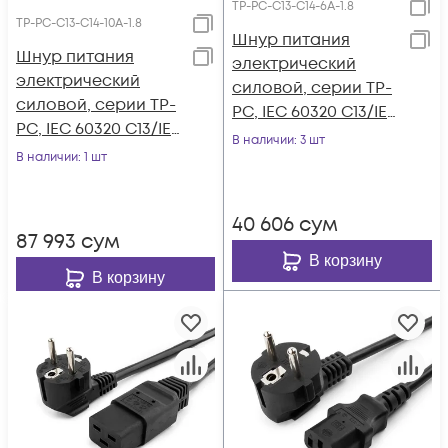
TP-PC-С13-С14-6A-1.8
TP-PC-С13-С14-10A-1.8
Шнур питания
Шнур питания
электрический
электрический
силовой, серии TP-
силовой, серии TP-
PC, IEC 60320 С13/IEC
PC, IEC 60320 С13/IEC
60320 С14 прямой,
В наличии
: 3 шт
60320 С14 прямой,
В наличии
: 1 шт
250B, 6A, 3х0.75 мм²,
250B, 10A, 3х1.0 мм²,
1.8 м
1.8 м
40 606
сум
87 993
сум
В корзину
В корзину