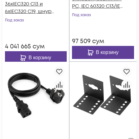
36хIEC320 C13 и
PC, IEC 60320 С13/IEC
6хIEC320 C19, шнур
60320 С14 прямой,
Под заказ
питания 3 м 5x2,5м2
Под заказ
250B, 10A, 3х1.0 мм², 3
с вилкой IEC 60309
м
16A 3P+N+E
97 509
сум
4 041 665
сум
В корзину
В корзину