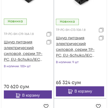
Новинка
Новинка
TP-PC-SH-С13-10A-1.8
TP-PC-SH-C19-16A-1.8
Шнур питания
Шнур питания
электрический
электрический
силовой, серии TP-
силовой, серии TP-
PC, EU-Schuko/IEC
PC, EU-Schuko/IEC
60320 С13 прямой,
В наличии
: 9 шт
60320 C19 прямой,
В наличии
: 100+ шт
250B, 10A, 3х1.0 мм²,
250B, 16A, 3х1.5 мм²,
1.8 м
1.8 м
65 324
сум
70 620
сум
В корзину
В корзину