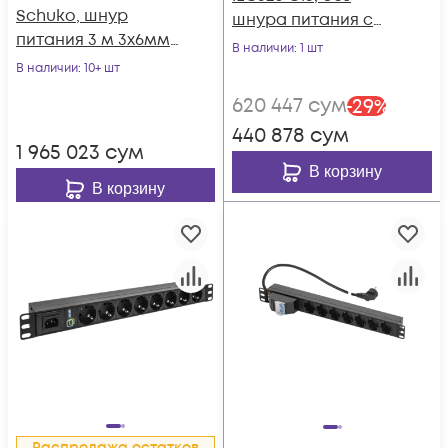
Schuko, шнур
шнура питания с
питания 3 м 3x6мм2
вилкой C14
В наличии
: 1 шт
с вилкой IEC 60309
В наличии
: 10+ шт
32A 2P＋E (IP44)
620 447
сум
-
29
%
1679.0х50.0х44.4мм
440 878
сум
1 965 023
сум
В корзину
В корзину
Распродажа остатков