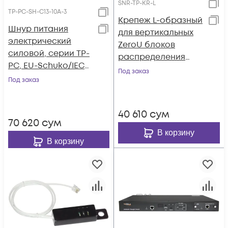
SNR-TP-KR-L
TP-PC-SH-С13-10A-3
Крепеж L-образный
Шнур питания
для вертикальных
электрический
ZeroU блоков
силовой, серии TP-
распределения
PC, EU-Schuko/IEC
питания
Под заказ
60320 С13 прямой,
Под заказ
250B, 10A, 3х1.0 мм², 3
м
40 610
сум
70 620
сум
В корзину
В корзину