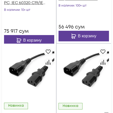
PC, IEC 60320 C19/IEC
60320 С19 прямой,
В наличии
: 100+ шт
60320 С20 прямой,
В наличии
: 10+ шт
250B, 10A, 3х1.0 мм²,
250B, 16A, 3х1.5 мм²,
1.8 м
1.8 м
56 496
сум
75 917
сум
В корзину
В корзину
Новинка
Новинка