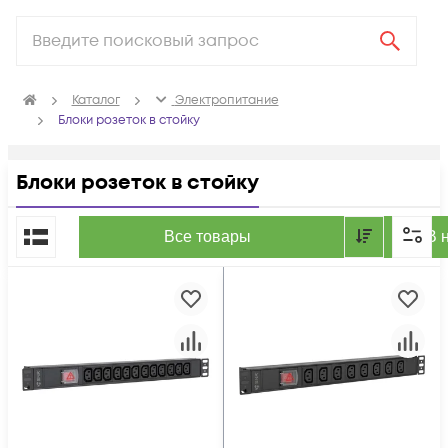
Каталог
Электропитание
Блоки розеток в стойку
Блоки розеток в стойку
По популярности
Все товары
В 