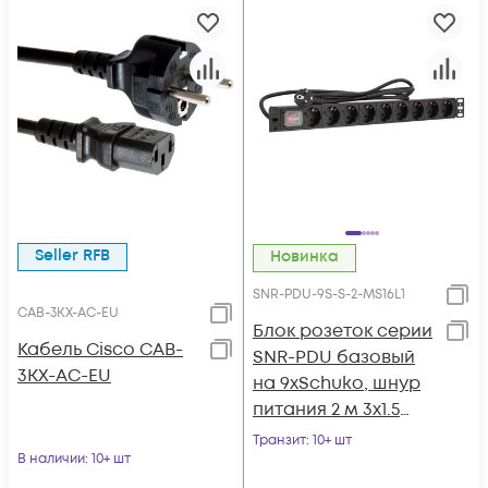
Seller RFB
Новинка
SNR-PDU-9S-S-2-MS16L1
CAB-3KX-AC-EU
Блок розеток серии
Кабель Cisco CAB-
SNR-PDU базовый
3KX-AC-EU
на 9хSchuko, шнур
питания 2 м 3x1.5
мм² с вилкой
Транзит
: 10+ шт
В наличии
: 10+ шт
Schuko, 16A