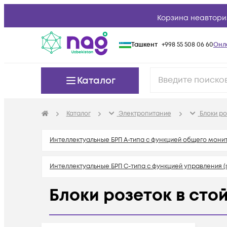
Корзина неавтори
Ташкент
+998 55 508 06 60
Онл
Каталог
Каталог
Электропитание
Блоки ро
Интеллектуальные БРП А-типа с функцией общего монит
Интеллектуальные БРП C-типа с функцией управления (s
Блоки розеток в сто
Интеллектуальные БРП D-типа с функцией управления и 
Неуправляемые блоки розеток в стойку
Аксессуа