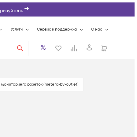
ризуйтесь
Услуги
Сервис и поддержка
О нас
ты
Wi-Fi «под ключ»
Гарантийное обслуживание
О компании
вки
Расширенная гарантия
Разовые выездные работы
Контактная информаци
а
Системная интеграция
Сервисные контракты
Банковские реквизиты
еты
Сервисный центр
Партнеры
оддержка
Техническая поддержка
Новости
 мониторинга розеток (meterd-by-outlet)
Условия оказания услуг
ы
лючатели нагрузки