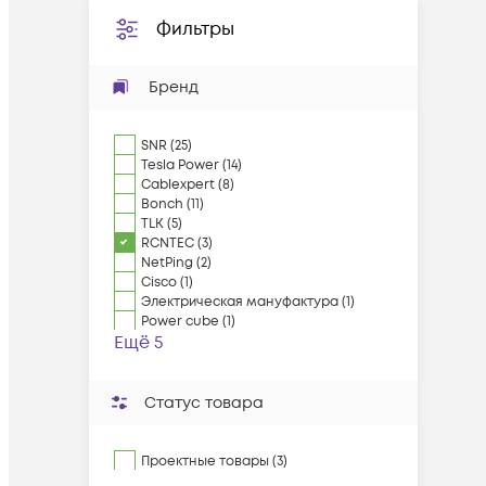
Фильтры
Бренд
SNR
(
25
)
Tesla Power
(
14
)
Cablexpert
(
8
)
Bonch
(
11
)
TLK
(
5
)
RCNTEC
(
3
)
NetPing
(
2
)
Cisco
(
1
)
Электрическая мануфактура
(
1
)
Power cube
(
1
)
Ещё 5
Статус товара
Проектные товары (3)