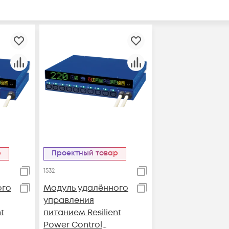
р
Проектный товар
1532
ого
Модуль удалённого
управления
t
питанием Resilient
Power Control