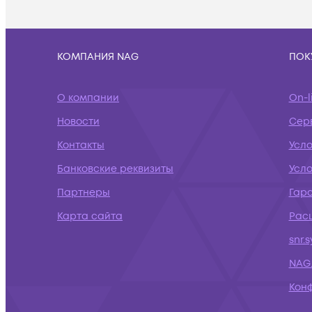
КОМПАНИЯ NAG
ПОК
О компании
On-l
Новости
Сер
Контакты
Усл
Банковские реквизиты
Усло
Партнеры
Гар
Карта сайта
Рас
snr.
NAG.
Кон