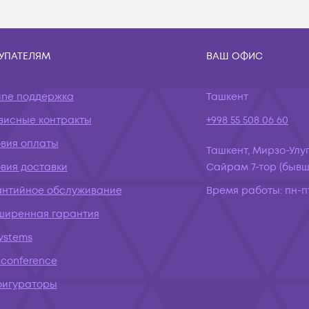
УПАТЕЛЯМ
ВАШ ОФИС
ine поддержка
Ташкент
висные контракты
+998 55 508 06 60
овия оплаты
Ташкент, Мирзо-Улуг
вия доставки
Сайрам 7-тор (бывш.
антийное обслуживание
Время работы:
пн-пт
ширенная гарантия
systems
conference
фигураторы