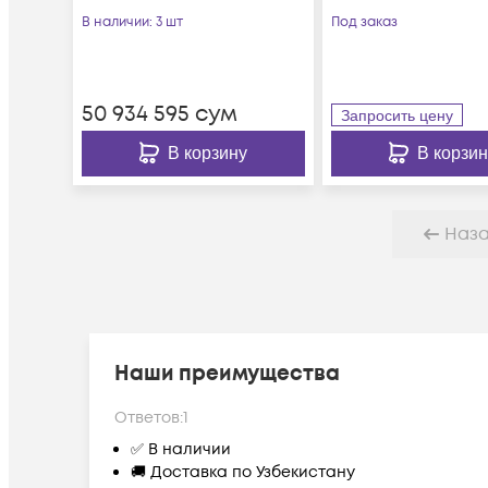
Module 16A (RPCM
Module 63A (RPC
В наличии
: 3 шт
Под заказ
16A)
63A)
50 934 595
сум
Запросить цену
В корзину
В корзин
Наз
Наши преимущества
Ответов:
1
✅ В наличии
🚚 Доставка по Узбекистану