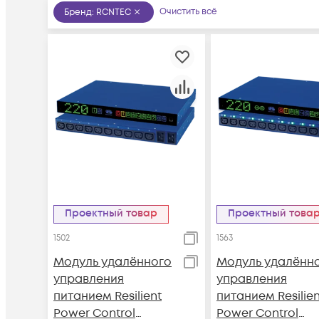
Очистить всё
Бренд
:
RCNTEC
Проектный товар
Проектный това
1502
1563
Модуль удалённого
Модуль удалённ
управления
управления
питанием Resilient
питанием Resilien
Power Control
Power Control