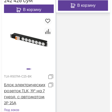
242 426
сум
выключателя
В корзину
В корзину
TLK-RS07M-C25-BK
Блок электрических
розеток TLK, 19" на 7
гнезд, с автоматом
2P 25A
Под заказ