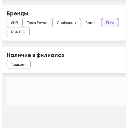
Бренды
SNR
Tesla Power
Cablexpert
Bonch
TLK
RCNTEC
Наличие в филиалах
Ташкент