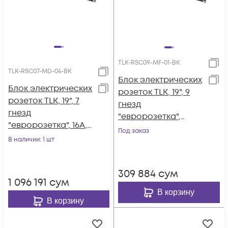
TLK-RSC09-MF-01-BK
TLK-RSC07-MD-04-BK
Блок электрических
Блок электрических
розеток TLK, 19", 9
розеток TLK, 19", 7
гнезд
гнезд
"евророзетка",
"евророзетка", 16A,
макс. нагрузка 10 А,
Под заказ
двухполюсный
В наличии
: 1 шт
без шнура питания,
автомат 16А, шнур
вход С14 +
питания 2 метра,
предохранитель 10
309 884
сум
"евровилка",
А, метал. корпус
1 096 191
сум
сечение 3*1,5 мм2
В корзину
В корзину