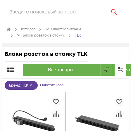
Каталог
Электропитание
Блоки розеток в стойку
TLK
Блоки розеток в стойку TLK
По популярности
Все товары
В 
Очистить всё
Бренд
:
TLK