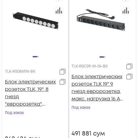
TLK-RSC09-M-04-BK
TLK-RS08M1N-BK
Блок электрических
Блок электрических
розеток TLK 19" 9
розеток TLK, 19", 8
гнезд евророзетка,
гнезд
макс. нагрузка 16 А,
"евророзетка",
шнур питания 1,8
Под заказ
макс. нагрузка 10 А,
Под заказ
метра, евровилка
без шнура питания,
вход С14, с
491 881
сум
фильтром, без