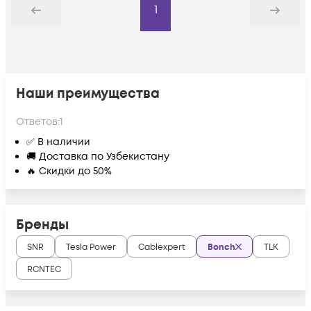
1
Назад
Дальше
Наши преимущества
Ответов:
1
✅ В наличии
🚚 Доставка по Узбекистану
🔥 Скидки до 50%
Бренды
SNR
Tesla Power
Cablexpert
Bonch
TLK
RCNTEC