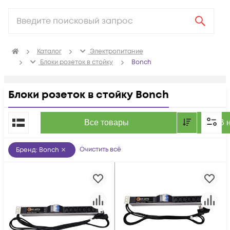
Каталог
Электропитание
Блоки розеток в стойку
Bonch
Блоки розеток в стойку Bonch
По популярности
Все товары
В 
Очистить всё
Бренд
:
Bonch