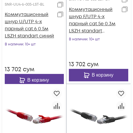
SNR-UU4-6-005-LST-BL
Коммутационный
Коммутационный
шнур F/UTP 4-х
шнур U/UTP 4-х
парный cat.5e 0.3м
парный cat.6 0.5м
LSZH standart
LSZH standart синий
серый
В наличии
: 10+ шт
В наличии
: 10+ шт
13 702
сум
13 702
сум
В корзину
В корзину