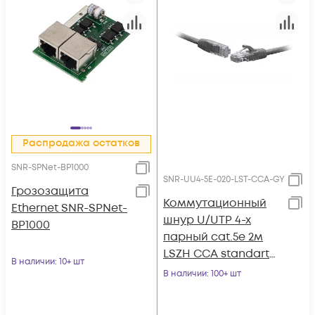
Распродажа остатков
SNR-SPNet-BP1000
SNR-UU4-5E-020-LST-CCA-GY
Грозозащита
Коммутационный
Ethernet SNR-SPNet-
шнур U/UTP 4-х
BP1000
парный cat.5e 2м
LSZH CCA standart
В наличии
: 10+ шт
серый
В наличии
: 100+ шт