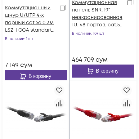
Коммутационная
Коммутационный
панель SNR, 19"
шнур U/UTP 4-х
неэкранированная,
парный cat.5e 0.3м
1U, 48 портов, cat.5e,
LSZH CCA standart
горизонтальная
В наличии
: 10+ шт
серый
В наличии
: 1 шт
заделка
464 709
сум
7 149
сум
В корзину
В корзину