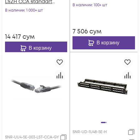
LSZH CCA standart
серый
В наличии
: 100+ шт
серый
В наличии
: 1 000+ шт
7 506
сум
14 417
сум
В корзину
В корзину
SNR-UD-1U48-5E-H
SNR-UU4-5E-003-LST-CCA-GY