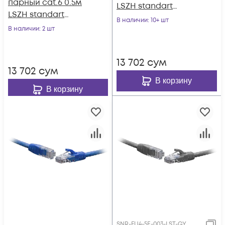
парный cat.6 0.5м
LSZH standart
LSZH standart
красный
В наличии
: 10+ шт
чёрный
В наличии
: 2 шт
13 702
сум
13 702
сум
В корзину
В корзину
SNR-FU4-5E-003-LST-GY