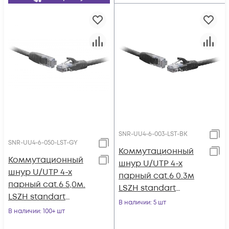
SNR-UU4-6-003-LST-BK
SNR-UU4-6-050-LST-GY
Коммутационный
Коммутационный
шнур U/UTP 4-х
шнур U/UTP 4-х
парный cat.6 0.3м
парный cat.6 5,0м.
LSZH standart
LSZH standart
чёрный
В наличии
: 5 шт
серый
В наличии
: 100+ шт