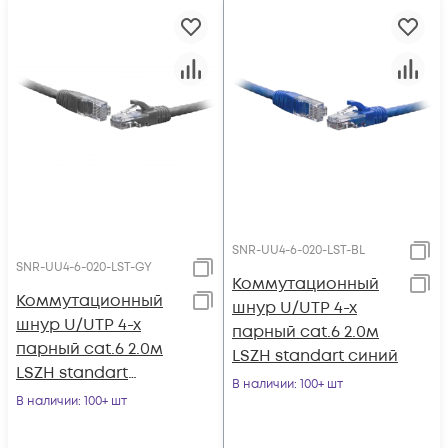
SNR-UU4-6-020-LST-BL
SNR-UU4-6-020-LST-GY
Коммутационный
Коммутационный
шнур U/UTP 4-х
шнур U/UTP 4-х
парный cat.6 2.0м
парный cat.6 2.0м
LSZH standart синий
LSZH standart
В наличии
: 100+ шт
серый
В наличии
: 100+ шт