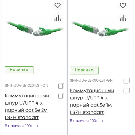
Новинка
Новинка
SNR-UU4-5E-010-LST-GN
SNR-UU4-5E-020-LST-GN
Коммутационный
Коммутационный
шнур U/UTP 4-х
шнур U/UTP 4-х
парный cat.5e 1м
парный cat.5e 2м
LSZH standart
LSZH standart
зеленый
В наличии
: 100+ шт
зеленый
В наличии
: 100+ шт