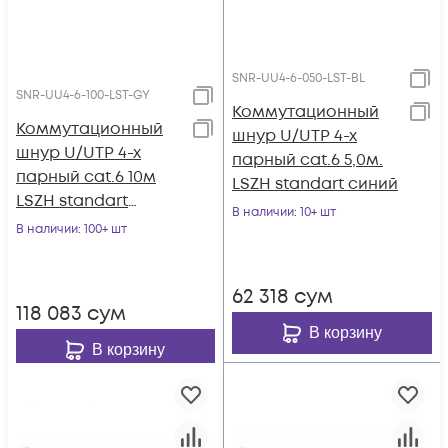
SNR-UU4-6-050-LST-BL
SNR-UU4-6-100-LST-GY
Коммутационный
Коммутационный
шнур U/UTP 4-х
шнур U/UTP 4-х
парный cat.6 5,0м.
парный cat.6 10м
LSZH standart синий
LSZH standart
В наличии
: 10+ шт
серый
В наличии
: 100+ шт
62 318
сум
118 083
сум
В корзину
В корзину