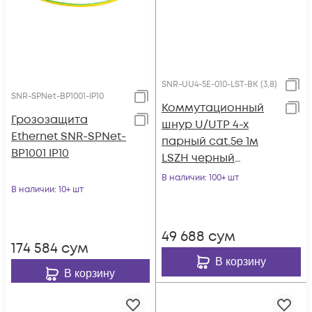
SNR-UU4-5E-010-LST-BK (3,8)
SNR-SPNet-BP1001-IP10
Коммутационный
Грозозащита
шнур U/UTP 4-х
Ethernet SNR-SPNet-
парный cat.5е 1м
BP1001 IP10
LSZH черный
(диаметр 3,8 мм)
В наличии
: 100+ шт
В наличии
: 10+ шт
49 688
сум
174 584
сум
В корзину
В корзину