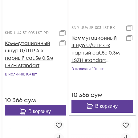
SNR-UU4-5E-003-LST-BK
SNR-UU4-5E-003-LST-RD
Коммутационный
Коммутационный
шнур U/UTP 4-х
шнур U/UTP 4-х
парный cat.5e 0.3м
парный cat.5e 0.3м
LSZH standart
LSZH standart
чёрный
В наличии
: 10+ шт
красный
В наличии
: 10+ шт
10 366
сум
10 366
сум
В корзину
В корзину