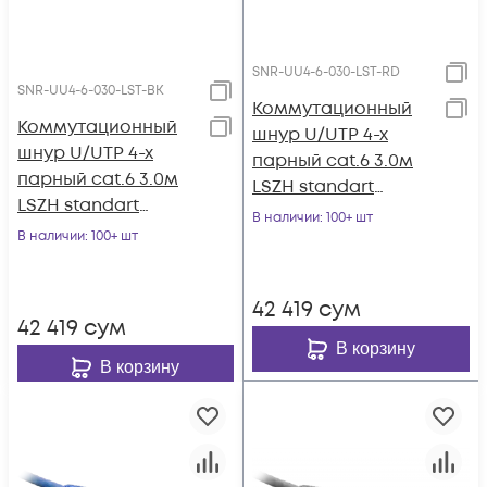
SNR-UU4-6-030-LST-RD
SNR-UU4-6-030-LST-BK
Коммутационный
Коммутационный
шнур U/UTP 4-х
шнур U/UTP 4-х
парный cat.6 3.0м
парный cat.6 3.0м
LSZH standart
LSZH standart
красный
В наличии
: 100+ шт
чёрный
В наличии
: 100+ шт
42 419
сум
42 419
сум
В корзину
В корзину