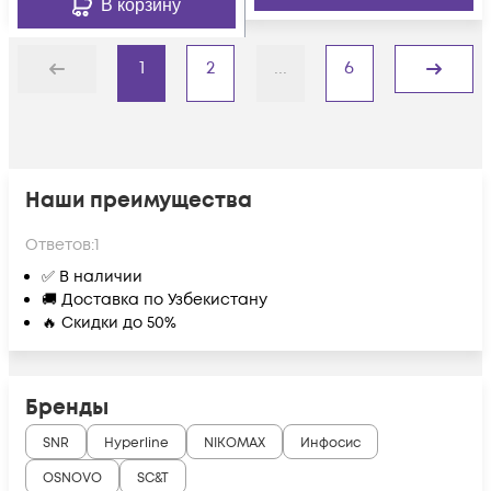
В корзину
1
2
...
6
Назад
Дальше
Наши преимущества
Ответов:
1
✅ В наличии
🚚 Доставка по Узбекистану
🔥 Скидки до 50%
Бренды
SNR
Hyperline
NIKOMAX
Инфосис
OSNOVO
SC&T