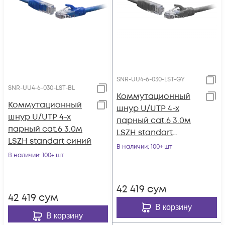
SNR-UU4-6-030-LST-GY
SNR-UU4-6-030-LST-BL
Коммутационный
Коммутационный
шнур U/UTP 4-х
шнур U/UTP 4-х
парный cat.6 3.0м
парный cat.6 3.0м
LSZH standart
LSZH standart синий
серый
В наличии
: 100+ шт
В наличии
: 100+ шт
42 419
сум
42 419
сум
В корзину
В корзину