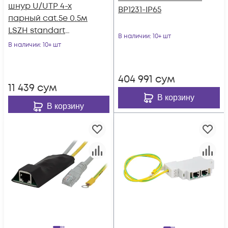
шнур U/UTP 4-х
BP1231-IP65
парный cat.5e 0.5м
LSZH standart
В наличии
: 10+ шт
зеленый
В наличии
: 10+ шт
404 991
сум
11 439
сум
В корзину
В корзину