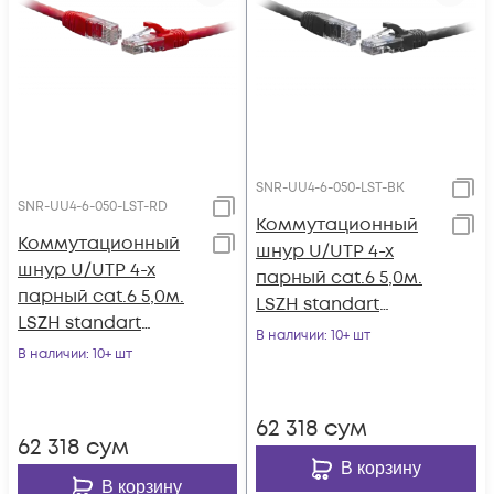
SNR-UU4-6-050-LST-BK
SNR-UU4-6-050-LST-RD
Коммутационный
Коммутационный
шнур U/UTP 4-х
шнур U/UTP 4-х
парный cat.6 5,0м.
парный cat.6 5,0м.
LSZH standart
LSZH standart
чёрный
В наличии
: 10+ шт
красный
В наличии
: 10+ шт
62 318
сум
62 318
сум
В корзину
В корзину