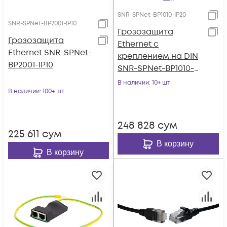
SNR-SPNet-BP1010-IP20
SNR-SPNet-BP2001-IP10
Грозозащита
Грозозащита
Ethernet с
Ethernet SNR-SPNet-
креплением на DIN
BP2001-IP10
SNR-SPNet-BP1010-
IP20
В наличии
: 10+ шт
В наличии
: 100+ шт
248 828
сум
225 611
сум
В корзину
В корзину