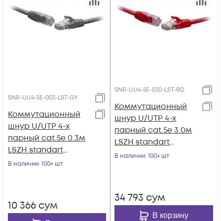
SNR-UU4-5E-030-LST-RD
SNR-UU4-5E-003-LST-GY
Коммутационный
Коммутационный
шнур U/UTP 4-х
шнур U/UTP 4-х
парный cat.5e 3.0м
парный cat.5e 0.3м
LSZH standart
LSZH standart
красный
В наличии
: 100+ шт
серый
В наличии
: 100+ шт
34 793
сум
10 366
сум
В корзину