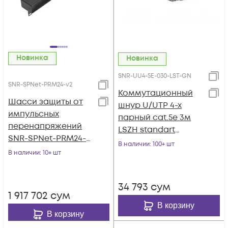
Новинка
Новинка
SNR-UU4-5E-030-LST-GN
SNR-SPNet-PRM24-v2
Коммутационный
Шасси защиты от
шнур U/UTP 4-х
импульсных
парный cat.5e 3м
перенапряжений
LSZH standart
SNR-SPNet-PRM24-
зеленый
В наличии
: 100+ шт
V2
В наличии
: 10+ шт
34 793
сум
1 917 702
сум
В корзину
В корзину