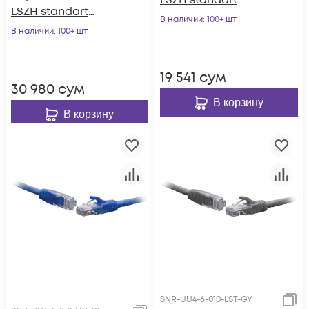
LSZH standart
LSZH standart
чёрный
В наличии
: 100+ шт
красный
В наличии
: 100+ шт
19 541
сум
30 980
сум
В корзину
В корзину
SNR-UU4-6-010-LST-GY