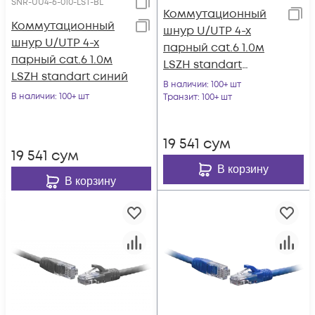
SNR-UU4-6-010-LST-BL
Коммутационный
Коммутационный
шнур U/UTP 4-х
шнур U/UTP 4-х
парный cat.6 1.0м
парный cat.6 1.0м
LSZH standart
LSZH standart синий
серый
В наличии
: 100+ шт
В наличии
: 100+ шт
Транзит
: 100+ шт
19 541
сум
19 541
сум
В корзину
В корзину