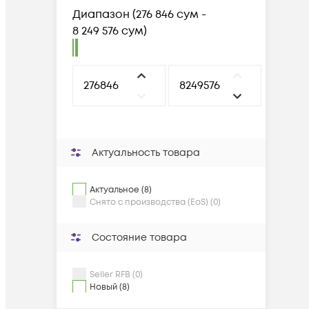
Диапазон
(
276 846 сум -
8 249 576 сум
)
Актуальность товара
Актуальное (8)
Снято с производства (EoS) (0)
Состояние товара
Seller RFB (0)
Новый (8)