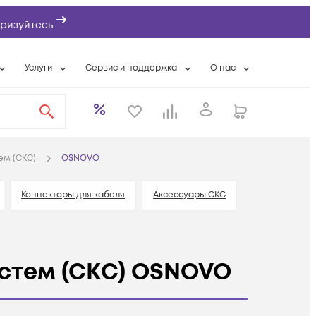
ризуйтесь
Услуги
Сервис и поддержка
О нас
ты
Wi-Fi «под ключ»
Гарантийное обслуживание
О компании
вки
Расширенная гарантия
Разовые выездные работы
Контактная информаци
а
Системная интеграция
Сервисные контракты
Банковские реквизиты
ем (СКС)
OSNOVO
еты
Сервисный центр
Партнеры
оддержка
Техническая поддержка
Новости
Коннекторы для кабеля
Аксессуары СКС
Условия оказания услуг
ы
стем (СКС) OSNOVO