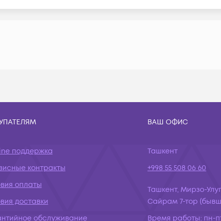
УПАТЕЛЯМ
ВАШ ОФИС
ine поддержка
Ташкент
висные контракты
+998 55 508 06 60
овия оплаты
Ташкент, Мирзо-Улуг
вия доставки
Сайрам 7-тор (бывш.
антийное обслуживание
Время работы:
пн-пт