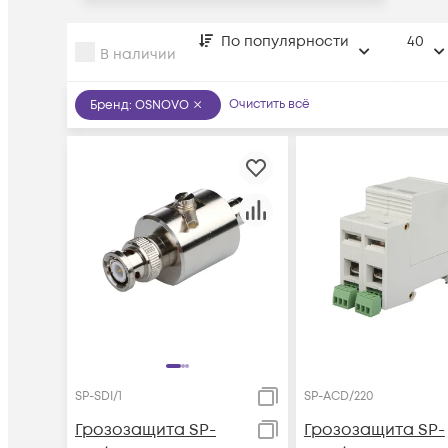
По популярности
40
В наличии
Очистить всё
Бренд
:
OSNOVO
SP-SDI/1
SP-ACD/220
Грозозащита SP-
Грозозащита SP-