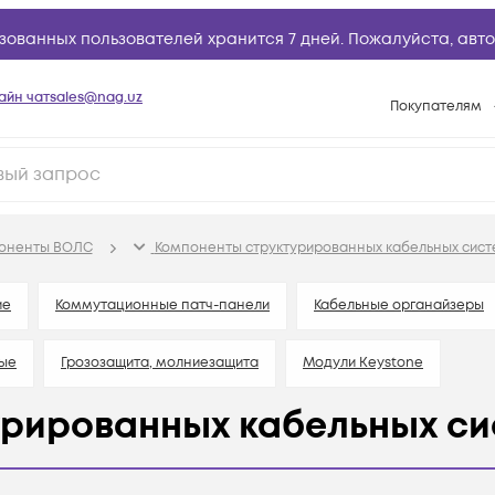
зованных пользователей хранится 7 дней. Пожалуйста,
авто
айн чат
sales@nag.uz
Покупателям
Способы опла
Условия доста
Возврат товар
поненты ВОЛС
Компоненты структурированных кабельных сист
Вопросы и отв
Техническая п
ие
Коммутационные патч-панели
Кабельные органайзеры
База знаний
ные
Грозозащита, молниезащита
Модули Keystone
Конфигуратор
рированных кабельных си