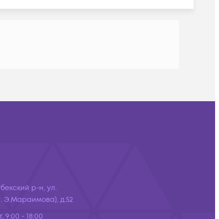
бекский р-н, ул.
 Э.Мараимова), д.52
, 9:00 - 18:00