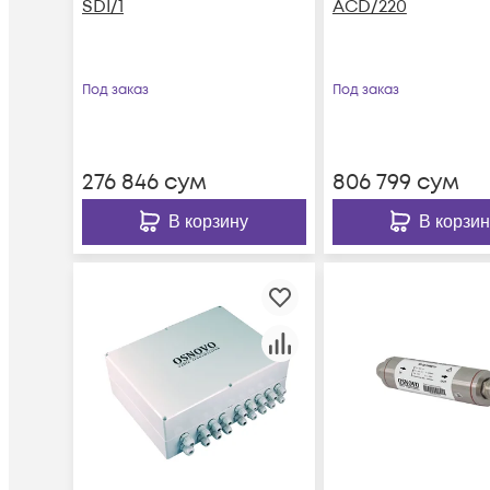
SDI/1
ACD/220
Под заказ
Под заказ
276 846
сум
806 799
сум
В корзину
В корзин