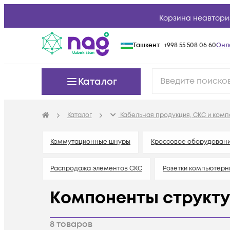
Корзина неавтори
Ташкент
+998 55 508 06 60
Онл
Каталог
Каталог
Кабельная продукция, СКС и ком
Коммутационные шнуры
Кроссовое оборудован
Распродажа элементов СКС
Розетки компьютер
Компоненты структу
8
товаров