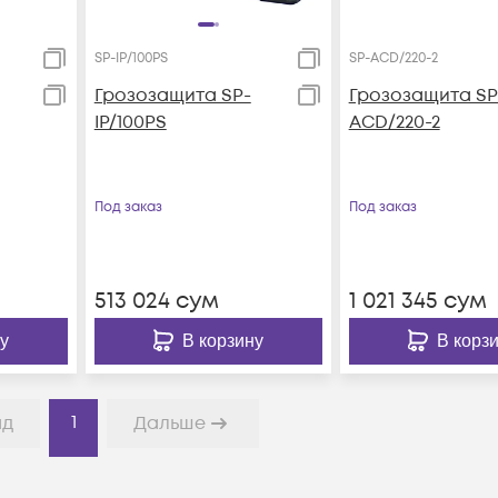
SP-IP/100PS
SP-ACD/220-2
Грозозащита SP-
Грозозащита SP
IP/100PS
ACD/220-2
Под заказ
Под заказ
513 024
сум
1 021 345
сум
у
В корзину
В корз
1
ад
Дальше