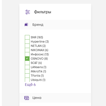
Фильтры
Бренд
SNR
(
183
)
Hyperline
(
3
)
NETLAN
(
2
)
NIKOMAX
(
6
)
Инфосис
(
13
)
OSNOVO
(
8
)
SC&T
(
6
)
LANsens
(
1
)
MikroTik
(
1
)
TFortis
(
1
)
Ubiquiti
(
1
)
Ещё 6
Цена