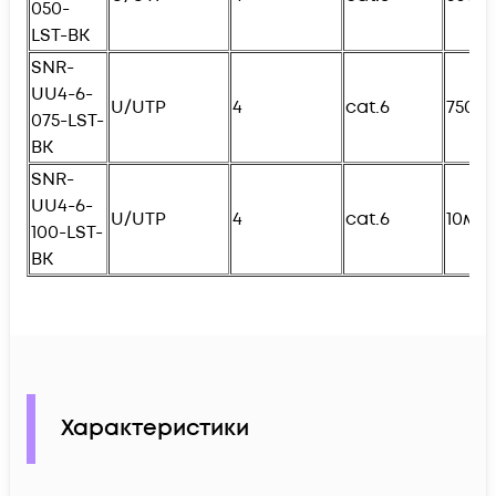
050-
L
ST-BK
SNR-
UU4-6-
U/UTP
4
cat.6
750с
075-
L
ST-
BK
SNR-
UU4-6-
U/UTP
4
cat.6
10м
100-
L
ST-
BK
Характеристики