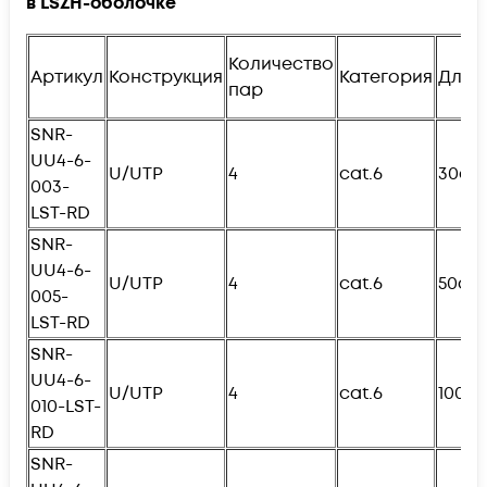
в
LSZH
-оболочке
Количество
Артикул
Конструкция
Категория
Длин
пар
SNR-
UU4-6-
U/UTP
4
cat.6
30см
003-
LST-RD
SNR-
UU4-6-
U/UTP
4
cat.6
50см
005-
L
ST-RD
SNR-
UU4-6-
U/UTP
4
cat.6
100с
010-
L
ST-
RD
SNR-