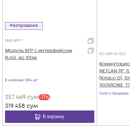
Распродажа
SNR-SFP-T
Модуль SFP с интерфейсом
EC-URP-24-SD2
RJ45, до 100м
Коммутацион
NETLAN 19", 1U
(Класс D), 10
В наличии
: 100+ шт
110/KRONE, T5
экранирован
Снят с продажи
357 469
сум
-
11
%
319 458
сум
В корзину