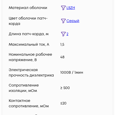
Материал оболочки
LSZH
Цвет оболочки патч-
Серый
корда
Длина патч-корда, м
2
Максимальный ток, А
1,5
Номинальное рабочее
48
напряжение, В
Электрическая
1000В / 1мин
прочность диэлектрика
Сопротивление
≥ 500
изоляции, мОм
Контактное
≤20
сопротивление, мОм