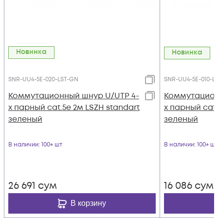
Новинка
Новинка
SNR-UU4-5E-020-LST-GN
SNR-UU4-5E-010-L
Коммутационный шнур U/UTP 4-
Коммутацион
х парный cat.5e 2м LSZH standart
х парный cat.
зеленый
зеленый
В наличии
: 100+ шт
В наличии
: 100+ шт
26 691
сум
16 086
сум
В корзину