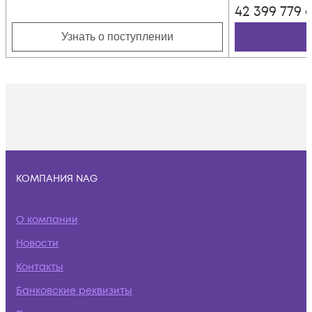
42 399 779
с
Узнать о поступлении
КОМПАНИЯ NAG
О компании
Новости
Контакты
Банковские реквизиты