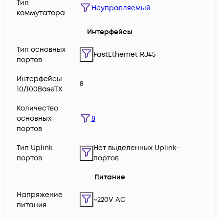
Тип
Неуправляемый
коммутатора
Интерфейсы
Тип основных
FastEthernet RJ45
портов
Интерфейсы
8
10/100BaseTX
Количество
8
основных
портов
Тип Uplink
Нет выделенных Uplink-
портов
портов
Питание
Напряжение
~220V AC
питания