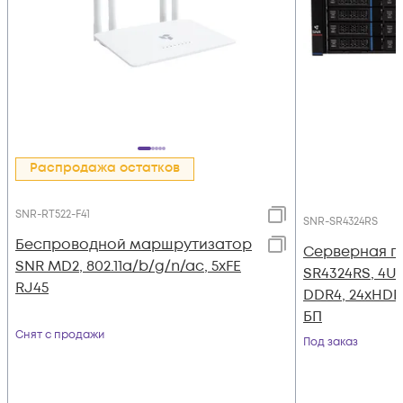
Распродажа остатков
SNR-RT522-F41
SNR-SR4324RS
Беспроводной маршрутизатор
Серверная п
SNR MD2, 802.11a/b/g/n/ac, 5xFE
SR4324RS, 4U,
RJ45
DDR4, 24xHD
БП
Снят с продажи
Под заказ