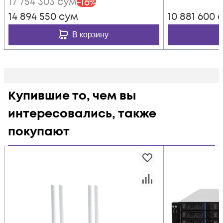
17 754 303
сум
-
16
%
14 894 550
сум
10 881 600
с
В корзину
Купившие то, чем вы
интересовались, также
покупают