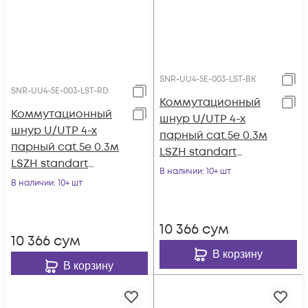
SNR-UU4-5E-003-LST-BK
SNR-UU4-5E-003-LST-RD
Коммутационный
Коммутационный
шнур U/UTP 4-х
шнур U/UTP 4-х
парный cat.5e 0.3м
парный cat.5e 0.3м
LSZH standart
LSZH standart
чёрный
В наличии
: 10+ шт
красный
В наличии
: 10+ шт
10 366
сум
10 366
сум
В корзину
В корзину