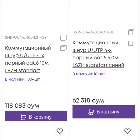
SNR-UU4-6-050-LST-BL
SNR-UU4-6-100-LST-GY
Коммутационный
Коммутационный
шнур U/UTP 4-х
шнур U/UTP 4-х
парный cat.6 5,0м.
парный cat.6 10м
LSZH standart синий
LSZH standart
В наличии
: 10+ шт
серый
В наличии
: 100+ шт
62 318
сум
118 083
сум
В корзину
В корзину