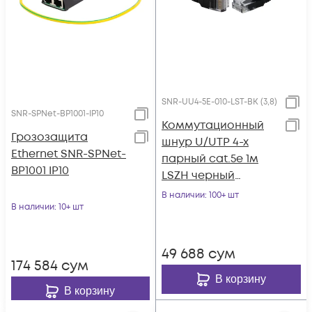
SNR-UU4-5E-010-LST-BK (3,8)
SNR-SPNet-BP1001-IP10
Коммутационный
Грозозащита
шнур U/UTP 4-х
Ethernet SNR-SPNet-
парный cat.5е 1м
BP1001 IP10
LSZH черный
(диаметр 3,8 мм)
В наличии
: 100+ шт
В наличии
: 10+ шт
49 688
сум
174 584
сум
В корзину
В корзину