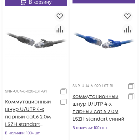
В корзину
SNR-UU4-6-020-LST-BL
SNR-UU4-6-020-LST-GY
Коммутационный
Коммутационный
шнур U/UTP 4-х
шнур U/UTP 4-х
парный cat.6 2.0м
парный cat.6 2.0м
LSZH standart синий
LSZH standart
В наличии
: 100+ шт
серый
В наличии
: 100+ шт