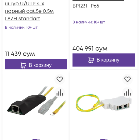
шнур U/UTP 4-х
BP1231-IP65
парный cat.5e 0.5м
LSZH standart
В наличии
: 10+ шт
зеленый
В наличии
: 10+ шт
404 991
сум
11 439
сум
В корзину
В корзину