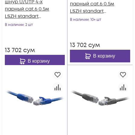
шнур U/UTP 4-х
парный cat.6 0.5м
парный cat.6 0.5м
LSZH standart
LSZH standart
красный
В наличии
: 10+ шт
чёрный
В наличии
: 2 шт
13 702
сум
13 702
сум
В корзину
В корзину