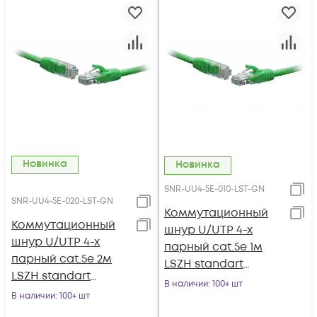
Новинка
Новинка
SNR-UU4-5E-010-LST-GN
SNR-UU4-5E-020-LST-GN
Коммутационный
Коммутационный
шнур U/UTP 4-х
шнур U/UTP 4-х
парный cat.5e 1м
парный cat.5e 2м
LSZH standart
LSZH standart
зеленый
В наличии
: 100+ шт
зеленый
В наличии
: 100+ шт