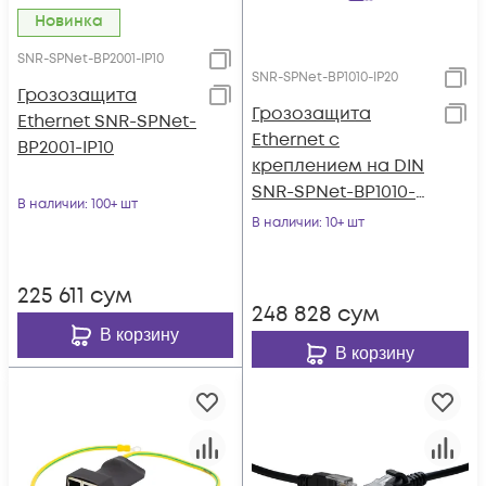
Новинка
SNR-SPNet-BP2001-IP10
SNR-SPNet-BP1010-IP20
Грозозащита
Грозозащита
Ethernet SNR-SPNet-
Ethernet с
BP2001-IP10
креплением на DIN
SNR-SPNet-BP1010-
В наличии
: 100+ шт
IP20
В наличии
: 10+ шт
225 611
сум
248 828
сум
В корзину
В корзину