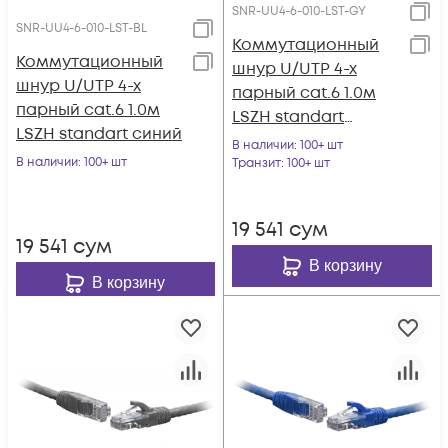
SNR-UU4-6-010-LST-GY
SNR-UU4-6-010-LST-BL
Коммутационный
Коммутационный
шнур U/UTP 4-х
шнур U/UTP 4-х
парный cat.6 1.0м
парный cat.6 1.0м
LSZH standart
LSZH standart синий
серый
В наличии
: 100+ шт
В наличии
: 100+ шт
Транзит
: 100+ шт
19 541
сум
19 541
сум
В корзину
В корзину