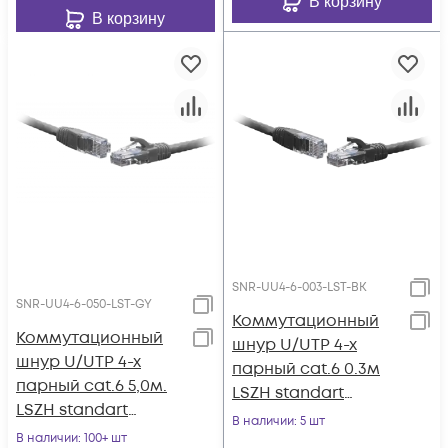
В корзину
В корзину
SNR-UU4-6-003-LST-BK
SNR-UU4-6-050-LST-GY
Коммутационный
Коммутационный
шнур U/UTP 4-х
шнур U/UTP 4-х
парный cat.6 0.3м
парный cat.6 5,0м.
LSZH standart
LSZH standart
чёрный
В наличии
: 5 шт
серый
В наличии
: 100+ шт