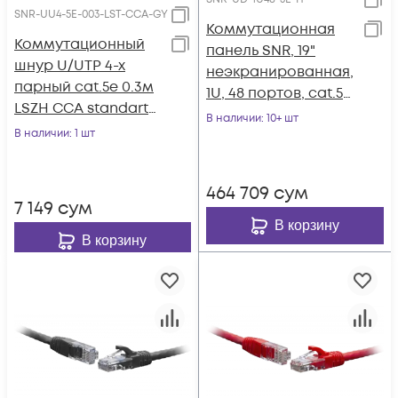
SNR-UU4-5E-003-LST-CCA-GY
Коммутационная
Коммутационный
панель SNR, 19"
шнур U/UTP 4-х
неэкранированная,
парный cat.5e 0.3м
1U, 48 портов, cat.5e,
LSZH CCA standart
горизонтальная
В наличии
: 10+ шт
серый
В наличии
: 1 шт
заделка
464 709
сум
7 149
сум
В корзину
В корзину