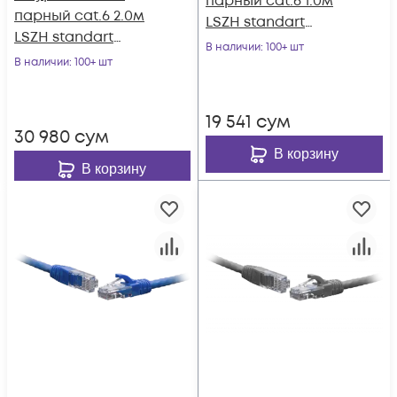
парный cat.6 1.0м
парный cat.6 2.0м
LSZH standart
LSZH standart
чёрный
В наличии
: 100+ шт
красный
В наличии
: 100+ шт
19 541
сум
30 980
сум
В корзину
В корзину