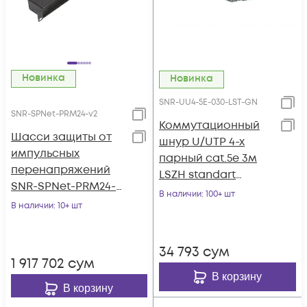
Новинка
Новинка
SNR-UU4-5E-030-LST-GN
SNR-SPNet-PRM24-v2
Коммутационный
Шасси защиты от
шнур U/UTP 4-х
импульсных
парный cat.5e 3м
перенапряжений
LSZH standart
SNR-SPNet-PRM24-
зеленый
В наличии
: 100+ шт
V2
В наличии
: 10+ шт
34 793
сум
1 917 702
сум
В корзину
В корзину