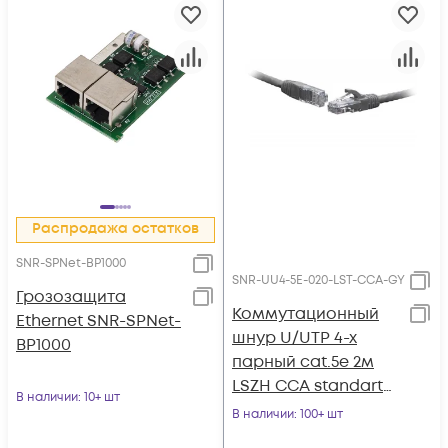
Распродажа остатков
SNR-SPNet-BP1000
SNR-UU4-5E-020-LST-CCA-GY
Грозозащита
Коммутационный
Ethernet SNR-SPNet-
шнур U/UTP 4-х
BP1000
парный cat.5e 2м
LSZH CCA standart
В наличии
: 10+ шт
серый
В наличии
: 100+ шт