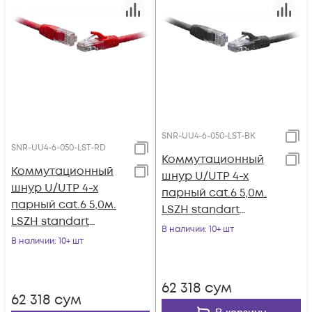
SNR-UU4-6-050-LST-BK
SNR-UU4-6-050-LST-RD
Коммутационный
Коммутационный
шнур U/UTP 4-х
шнур U/UTP 4-х
парный cat.6 5,0м.
парный cat.6 5,0м.
LSZH standart
LSZH standart
чёрный
В наличии
: 10+ шт
красный
В наличии
: 10+ шт
62 318
сум
62 318
сум