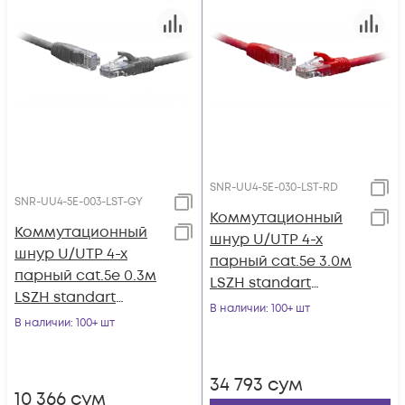
SNR-UU4-5E-030-LST-RD
SNR-UU4-5E-003-LST-GY
Коммутационный
Коммутационный
шнур U/UTP 4-х
шнур U/UTP 4-х
парный cat.5e 3.0м
парный cat.5e 0.3м
LSZH standart
LSZH standart
красный
В наличии
: 100+ шт
серый
В наличии
: 100+ шт
34 793
сум
10 366
сум