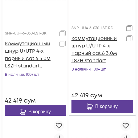
SNR-UU4-6-030-LST-RD
SNR-UU4-6-030-LST-BK
Коммутационный
Коммутационный
шнур U/UTP 4-х
шнур U/UTP 4-х
парный cat.6 3.0м
парный cat.6 3.0м
LSZH standart
LSZH standart
красный
В наличии
: 100+ шт
чёрный
В наличии
: 100+ шт
42 419
сум
42 419
сум
В корзину
В корзину