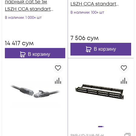
парный cat.5e 1м
LSZH CCA standart
LSZH CCA standart
серый
В наличии
: 100+ шт
серый
В наличии
: 1 000+ шт
7 506
сум
14 417
сум
В корзину
В корзину
SNR-UD-1U48-5E-H