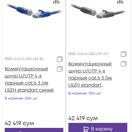
SNR-UU4-6-030-LST-GY
SNR-UU4-6-030-LST-BL
Коммутационный
Коммутационный
шнур U/UTP 4-х
шнур U/UTP 4-х
парный cat.6 3.0м
парный cat.6 3.0м
LSZH standart
LSZH standart синий
серый
В наличии
: 100+ шт
В наличии
: 100+ шт
42 419
сум
42 419
сум
В корзину