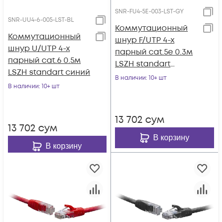
SNR-FU4-5E-003-LST-GY
SNR-UU4-6-005-LST-BL
Коммутационный
Коммутационный
шнур F/UTP 4-х
шнур U/UTP 4-х
парный cat.5e 0.3м
парный cat.6 0.5м
LSZH standart
LSZH standart синий
серый
В наличии
: 10+ шт
В наличии
: 10+ шт
13 702
сум
13 702
сум
В корзину
В корзину