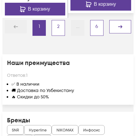
В корзину
В корзину
1
2
...
6
Назад
Дальше
Наши преимущества
Ответов:
1
✅ В наличии
🚚 Доставка по Узбекистану
🔥 Скидки до 50%
Бренды
SNR
Hyperline
NIKOMAX
Инфосис