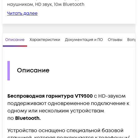
наушником, HD звук, 10м Bluetooth
Читать далее
Описание
Характеристики
Документация и ПО
Отзывы
Вопр
Описание
Беспроводная гарнитура VT9500
с HD-звуком
поддерживают одновременное подключение к
одному или нескольким устройствам
по
Bluetooth.
Устройство оснащено специальной базовой
станцией, которая подключается к телефону и/