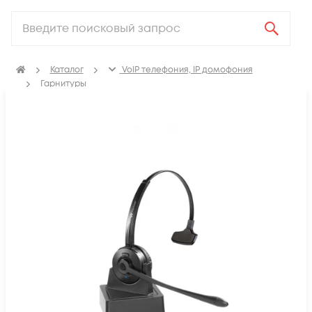
Каталог
VoIP телефония, IP домофония
Гарнитуры