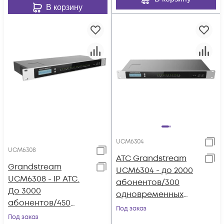
В корзину
UCM6304
UCM6308
АТС Grandstream
Grandstream
UCM6304 - до 2000
UCM6308 - IP ATC.
абонентов/300
До 3000
одновременных
абонентов/450
вызовов, до 200
Под заказ
одновременных
Под заказ
участников в конф.,