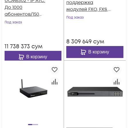
UCM6302 - IP ATC.
поддержка
До 1000
модулей FXO, FXS,
абонентов/150
GSM, BRI, LTE
Под заказ
одновременных
Под заказ
вызовов, до 150
участников в конф.,
8 309 649
сум
2хFXS, 2xFXO, 1xWAN,
11 738 373
сум
1xLAN
В корзину
В корзину