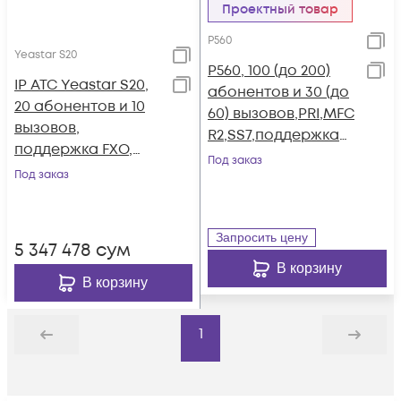
Проектный товар
P560
Yeastar S20
P560, 100 (до 200)
IP АТС Yeastar S20,
абонентов и 30 (до
20 абонентов и 10
60) вызовов,PRI,MFC
вызовов,
R2,SS7,поддержка
поддержка FXO,
FXO,FXS,GSM,BRI
Под заказ
FXS, GSM, BRI
Под заказ
Запросить цену
5 347 478
сум
В корзину
В корзину
1
Назад
Дальше