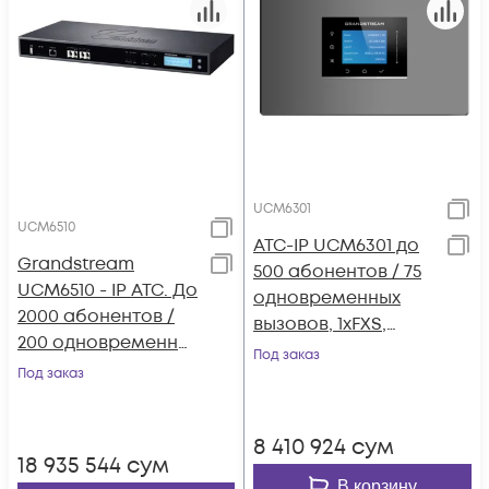
UCM6301
UCM6510
АТС-IP UCM6301 до
Grandstream
500 абонентов / 75
UCM6510 - IP ATC. До
одновременных
2000 абонентов /
вызовов, 1хFXS,
200 одновременных
1xFXO, 1xWAN, 1xLAN
Под заказ
вызовов, до 8
Под заказ
конф.,2хFXS, 2xFXO,
1xPRI(E1), 1xWAN,
8 410 924
сум
1xLAN
18 935 544
сум
В корзину