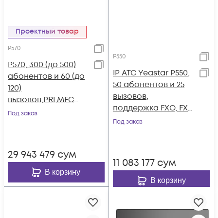
Проектный товар
P570
P550
P570, 300 (до 500)
IP АТС Yeastar P550,
абонентов и 60 (до
50 абонентов и 25
120)
вызовов,
вызовов,PRI,MFC
поддержка FXO, FXS,
R2,SS7,поддержка
Под заказ
GSM, BRI
FXO,FXS,GSM,BRI
Под заказ
29 943 479
сум
11 083 177
сум
В корзину
В корзину