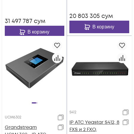
вызовов, до 300
4хFXS, 4xFXO, 1xWAN,
участников в конф.,
1xLAN
20 803 305
сум
8xFXS, 8xFXO, 1xWAN,
31 497 787
сум
1xLAN
В корзину
В корзину
S412
UCM6302
IP АТС Yeastar S412, 8
Grandstream
FXS и 2 FXO,