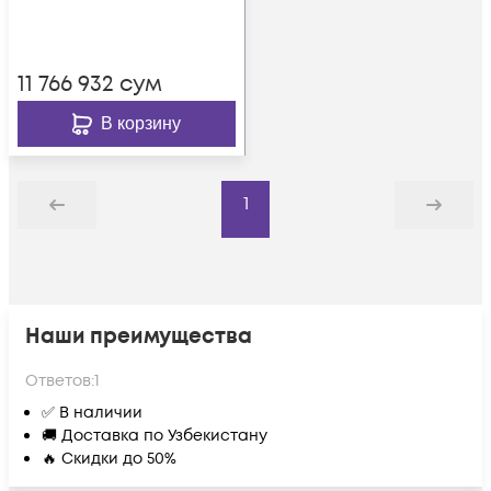
вызовов, до 150
участников в конф.,
2хFXS, 2xFXO, 1xWAN,
11 766 932
сум
1xLAN
В корзину
1
Назад
Дальше
Наши преимущества
Ответов:
1
✅ В наличии
🚚 Доставка по Узбекистану
🔥 Скидки до 50%