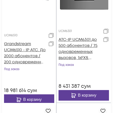
UCM6301
UCM6510
АТС-IP UCM6301 до
Grandstream
500 абонентов / 75
UCM6510 - IP ATC. До
одновременных
2000 абонентов /
вызовов, 1хFXS,
200 одновременных
1xFXO, 1xWAN, 1xLAN
Под заказ
вызовов, до 8
Под заказ
конф.,2хFXS, 2xFXO,
1xPRI(E1), 1xWAN,
8 431 387
сум
1xLAN
18 981 614
сум
В корзину
В корзину