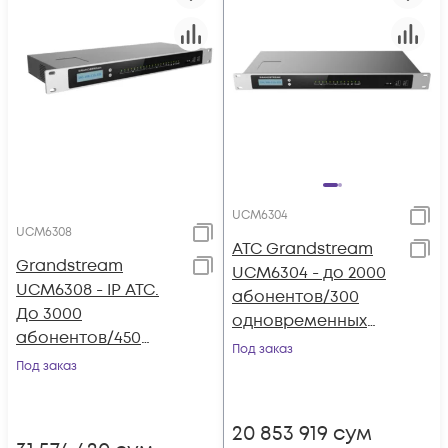
UCM6304
UCM6308
АТС Grandstream
Grandstream
UCM6304 - до 2000
UCM6308 - IP ATC.
абонентов/300
До 3000
одновременных
абонентов/450
вызовов, до 200
Под заказ
одновременных
Под заказ
участников в конф.,
вызовов, до 300
4хFXS, 4xFXO, 1xWAN,
участников в конф.,
1xLAN
20 853 919
сум
8xFXS, 8xFXO, 1xWAN,