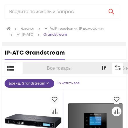
Каталог
VoIP телефония, IP домофония
IP-ATC
Grandstream
IP-ATC Grandstream
По популярности
Все товары
В 
Очистить всё
Бренд
:
Grandstream