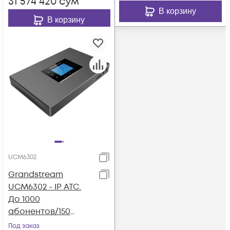
31 574 420
сум
1xLAN
В корзину
В корзину
UCM6302
Grandstream
UCM6302 - IP ATC.
До 1000
абонентов/150
одновременных
Под заказ