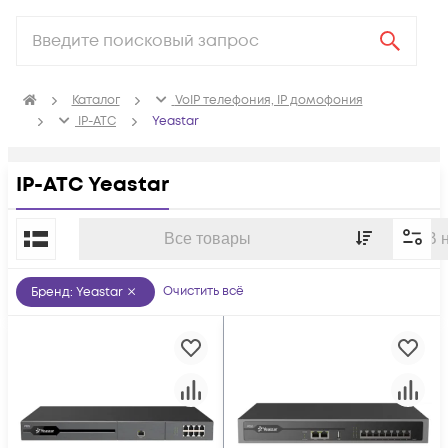
Каталог
VoIP телефония, IP домофония
IP-ATC
Yeastar
IP-ATC Yeastar
По популярности
Все товары
В 
Очистить всё
Бренд
:
Yeastar