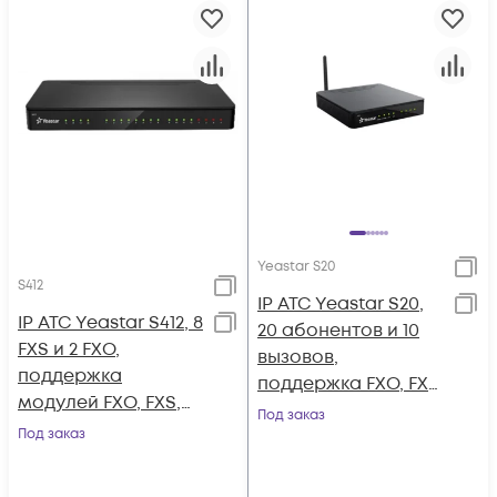
Yeastar S20
S412
IP АТС Yeastar S20,
IP АТС Yeastar S412, 8
20 абонентов и 10
FXS и 2 FXO,
вызовов,
поддержка
поддержка FXO, FXS,
модулей FXO, FXS,
GSM, BRI
Под заказ
GSM, BRI, LTE
Под заказ