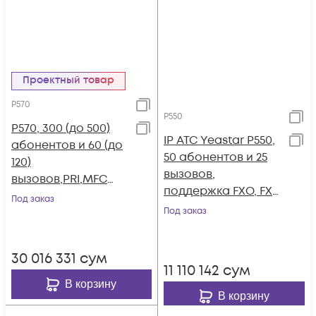
Проектный товар
P570
P550
P570, 300 (до 500)
IP АТС Yeastar P550,
абонентов и 60 (до
50 абонентов и 25
120)
вызовов,
вызовов,PRI,MFC
поддержка FXO, FXS,
R2,SS7,поддержка
Под заказ
GSM, BRI
FXO,FXS,GSM,BRI
Под заказ
30 016 331
сум
11 110 142
сум
В корзину
В корзину