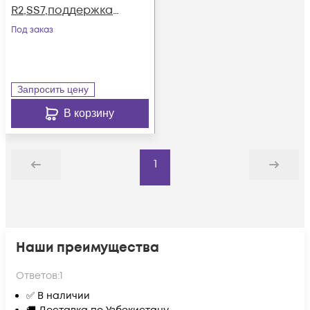
R2,SS7,поддержка
FXO,FXS,GSM,BRI
Под заказ
Запросить цену
В корзину
1
Назад
Дальше
Наши преимущества
Ответов:
1
✅ В наличии