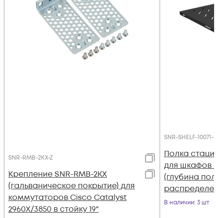
SNR-SHELF-10071-2
Полка стаци
SNR-RMB-2KX-Z
для шкафов г
Крепление SNR-RMB-2KX
(глубина пол
(гальваническое покрытие) для
распределенн
коммутаторов Cisco Catalyst
цвет-черный 
В наличии
: 3 шт
2960X/3850 в стойку 19"
250B)