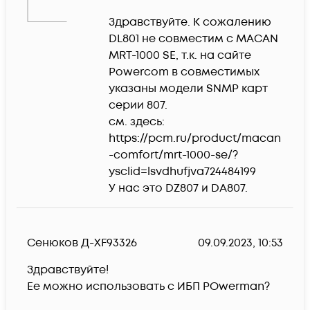
Здравствуйте. К сожалению 
DL801 не совместим c MACAN 
MRT-1000 SE, т.к. на сайте 
Powercom в совместимых 
указаны модели SNMP карт 
серии 807. 

см. здесь:

https://pcm.ru/product/macan
-comfort/mrt-1000-se/?
ysclid=lsvdhufjva724484199

У нас это DZ807 и DA807.
Сенюков Д-XF93326
09.09.2023, 10:53
Здравствуйте!
