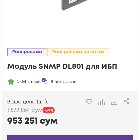
Распродажа
Распродажа остатков
Модуль SNMP DL801 для ИБП
5.0
1
отзыв
8
вопросов
Ваша цена (шт):
1 572 864
сум
-
39
%
953 251
сум