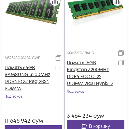
KSM32ED8/16HD
M393A8G40AB2-CWE
Память 16GB
Память 64GB
Kingston 3200MHz
SAMSUNG 3200MHz
DDR4 ECC CL22
DDR4 ECC Reg 2Rx4
UDIMM 2Rx8 Hynix D
RDIMM
Под заказ
Под заказ
3 464 234
сум
11 646 942
сум
В корзину