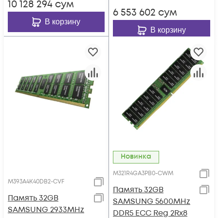
10 128 294
сум
6 553 602
сум
В корзину
В корзину
Новинка
M321R4GA3PB0-CWM
M393A4K40DB2-CVF
Память 32GB
Память 32GB
SAMSUNG 5600MHz
SAMSUNG 2933MHz
DDR5 ECC Reg 2Rx8