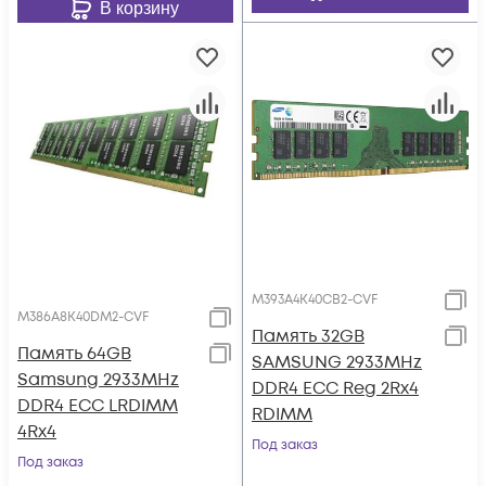
В корзину
M393A4K40CB2-CVF
M386A8K40DM2-CVF
Память 32GB
Память 64GB
SAMSUNG 2933MHz
Samsung 2933MHz
DDR4 ECC Reg 2Rx4
DDR4 ECC LRDIMM
RDIMM
4Rx4
Под заказ
Под заказ