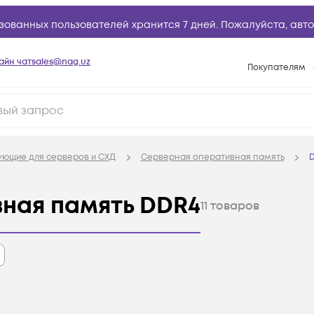
зованных пользователей хранится 7 дней. Пожалуйста,
авто
айн чат
sales@nag.uz
Покупателям
Способы опла
Условия доста
Возврат товар
ующие для серверов и СХД
Серверная оперативная память
Вопросы и отв
Техническая п
ная память DDR4
11
товаров
База знаний
Конфигуратор