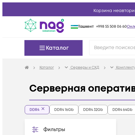
Корзина неавтори
Ташкент
+998 55 508 06 60
Онл
Каталог
Каталог
Серверы и СХД
Комплект
Серверная оператив
DDR4
DDR4 16Gb
DDR4 32Gb
DDR4 64Gb
Фильтры