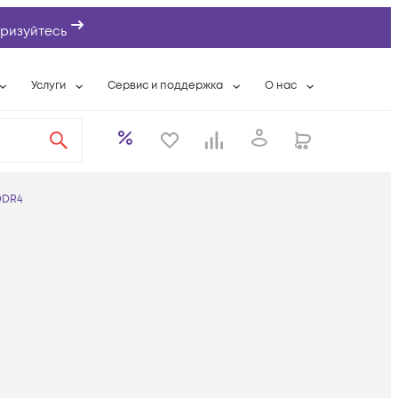
ризуйтесь
Услуги
Сервис и поддержка
О нас
ты
Wi-Fi «под ключ»
Гарантийное обслуживание
О компании
вки
Расширенная гарантия
Разовые выездные работы
Контактная информаци
а
Системная интеграция
Сервисные контракты
Банковские реквизиты
DDR4
еты
Сервисный центр
Партнеры
оддержка
Техническая поддержка
Новости
Условия оказания услуг
ы