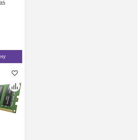
x4
ину