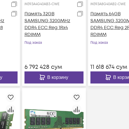
M393A4G40AB3-CWE
M393A8G40AB2-CWE
Память 32GB
Память 64GB
Hz
SAMSUNG 3200MHz
SAMSUNG 3200
x8
DDR4 ECC Reg 1Rx4
DDR4 ECC Reg 2
RDIMM
RDIMM
Под заказ
Под заказ
6 792 428
сум
11 618 674
сум
у
В корзину
В корз