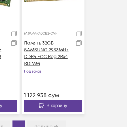
M393A4K40CB2-CVF
Память 32GB
z
SAMSUNG 2933MHz
M
DDR4 ECC Reg 2Rx4
RDIMM
Под заказ
1 122 938
сум
у
В корзину
1
ад
Дальше