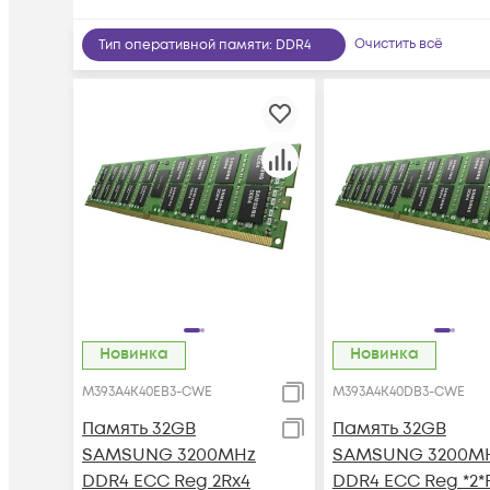
Очистить всё
Тип оперативной памяти
:
DDR4
Новинка
Новинка
M393A4K40EB3-CWE
M393A4K40DB3-CWE
Память 32GB
Память 32GB
SAMSUNG 3200MHz
SAMSUNG 3200M
DDR4 ECC Reg 2Rx4
DDR4 ECC Reg *2*