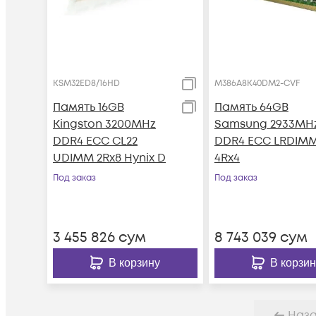
KSM32ED8/16HD
M386A8K40DM2-CVF
Память 16GB
Память 64GB
Kingston 3200MHz
Samsung 2933MH
DDR4 ECC CL22
DDR4 ECC LRDIM
UDIMM 2Rx8 Hynix D
4Rx4
Под заказ
Под заказ
3 455 826
сум
8 743 039
сум
В корзину
В корзин
Наз