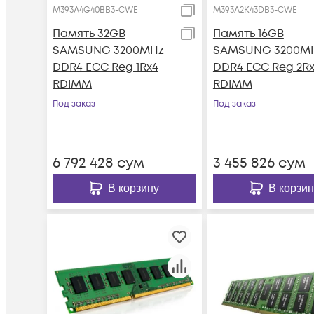
M393A4G40BB3-CWE
M393A2K43DB3-CWE
Память 32GB
Память 16GB
SAMSUNG 3200MHz
SAMSUNG 3200M
DDR4 ECC Reg 1Rx4
DDR4 ECC Reg 2R
RDIMM
RDIMM
Под заказ
Под заказ
6 792 428
сум
3 455 826
сум
В корзину
В корзин