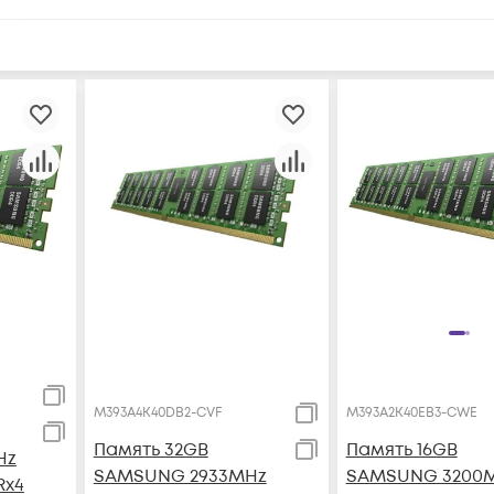
M393A4K40DB2-CVF
M393A2K40EB3-CWE
Память 32GB
Память 16GB
Hz
SAMSUNG 2933MHz
SAMSUNG 3200
Rx4