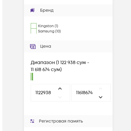
Бренд
Kingston
(
1
)
Samsung
(
10
)
Цена
Диапазон
(
1 122 938 сум -
11 618 674 сум
)
Регистровая память