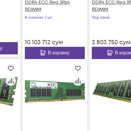
DDR4 ECC Reg 2Rx4
DDR4 ECC Reg 1R
RDIMM
RDIMM
В наличии
: 2 шт
Под заказ
10 103 712
сум
3 803 750
сум
у
В корзину
В корз