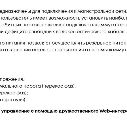
предназначены для подключения к магистральной сети
пользователь имеет возможность установить наибол
игабитных портов позволяет подключать коммутатор в
ли дефиците свободных волокон оптического кабеля.
 питания позволяет осуществлять резервное питание
При отклонении сетевого напряжения от нормы комму
апряжения;
ального порога (перекос фаз);
рекос фаз);
теря нуля).
е управление с помощью дружественного Web-интерф