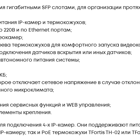
я гигабитными SFP слотами, для организации протя
итания IP-камер и термокожухов;
220В и по Ethernet портам;
еокамер;
рева термокожухов для комфортного запуска видеок
 подключения датчиков вскрытия или иных датчиков;
автономного питания системы;
КБ;
орое отключает сетевое напряжение в случае отклон
ного микроклимата;
ия сервисных функций и WEB управления;
лементы крепления.
ля подключения 4-х IP-камер. Они поддерживают пита
-камеру, так и PoE термокожухи TFortis TH-02 или TF