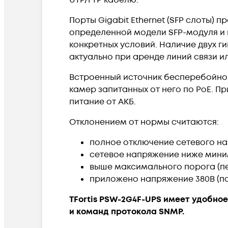
UTP/FTP кабелю.
Порты Gigabit Ethernet (SFP слоты) 
определенной модели SFP-модуля и 
конкретных условий. Наличие двух г
актуально при аренде линий связи и
Встроенный источник бесперебойного
камер запитанных от него по PoE. 
питание от АКБ.
Отклонением от нормы считаются:
полное отключение сетевого н
сетевое напряжение ниже миним
выше максимального порога (пе
приложено напряжение 380В (по
TFortis PSW-2G4F-UPS имеет удобно
и команд протокола SNMP.