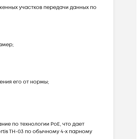
женных участков передачи данных по
амер;
ения его от нормы;
ние по технологии PoE, что дает
ortis TH-03 по обычному 4-х парному