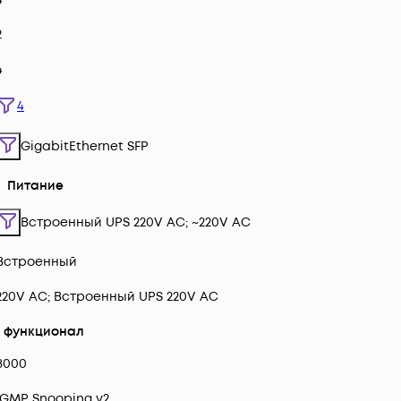
2
4
4
GigabitEthernet SFP
Питание
Встроенный UPS 220V AC; ~220V AC
Встроенный
220V AC; Встроенный UPS 220V AC
2 функционал
8000
IGMP Snooping v2