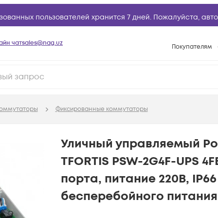
зованных пользователей хранится 7 дней. Пожалуйста,
авто
айн чат
sales@nag.uz
Покупателям
Способы опла
Условия доста
Возврат товар
оммутаторы
Фиксированные коммутаторы
Вопросы и отв
Техническая п
Уличный управляемый Po
База знаний
TFORTIS PSW-2G4F-UPS 4FE
Конфигуратор
порта, питание 220В, IP6
бесперебойного питания,