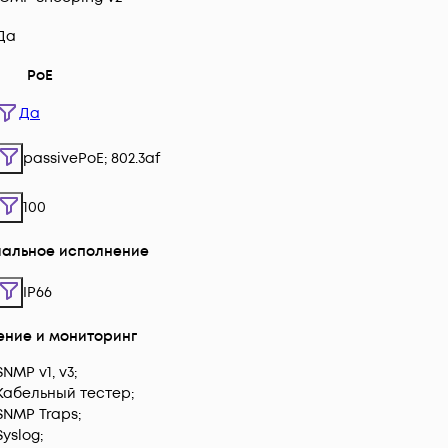
Да
PoE
Да
passivePoE; 802.3af
100
иальное исполнение
IP66
ение и мониторинг
SNMP v1, v3;
Кабельный тестер;
SNMP Traps;
Syslog;