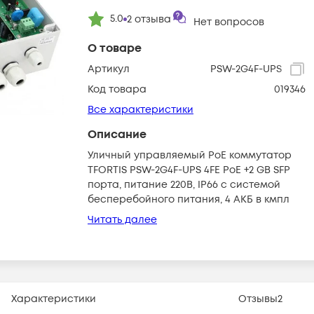
5.0
2
отзыва
Нет вопросов
О товаре
Артикул
PSW-2G4F-UPS
Код товара
019346
Все характеристики
Описание
Уличный управляемый PoE коммутатор
TFORTIS PSW-2G4F-UPS 4FE PoE +2 GB SFP
порта, питание 220В, IP66 c системой
бесперебойного питания, 4 АКБ в кмпл
Читать далее
Характеристики
Отзывы
2