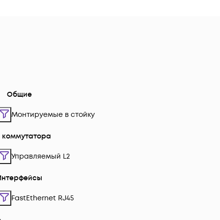
Общие
Монтируемые в стойку
п коммутатора
Управляемый L2
Интерфейсы
FastEthernet RJ45
4