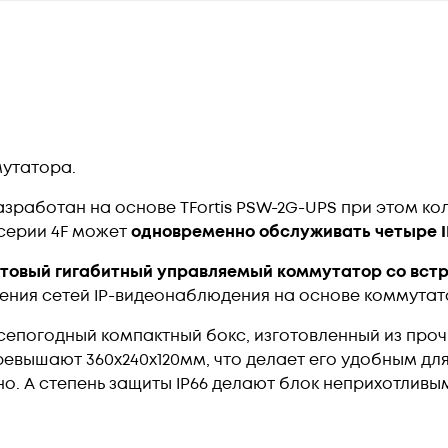
мутатора.
азработан на основе TFortis PSW-2G-UPS при этом ко
 серии 4F может
одновременно обслуживать четыре 
портовый гигабитный управляемый коммутатор со вс
ения сетей IP-видеонаблюдения на основе коммутат
сепогодный компактный бокс, изготовленный из про
ревышают 360х240х120мм, что делает его удобным для 
. А степень защиты IP66 делают блок неприхотливым