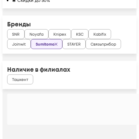
🔥 Скидки до 50%
Бренды
SNR
Noyafa
Knipex
KSC
Kabifix
Joinwit
Sumitomo
STAYER
Связьприбор
Наличие в филиалах
Ташкент