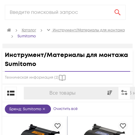
Каталог
Инструмент/Материалы для монтажа
Sumitomo
Инструмент/Материалы для монтажа
Sumitomo
Техническая информация (
2
)
По популярности
Все товары
В 
Очистить всё
Бренд
:
Sumitomo