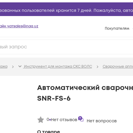
зованных пользователей хранится 7 дней. Пожалуйста,
авто
айн чат
sales@nag.uz
Покупателям
Способы опла
Условия доста
Возврат товар
тажа
Инструмент для монтажа СКС ВОЛС
Сварочные аппа
Вопросы и отв
Техническая п
Автоматический свароч
База знаний
SNR-FS-6
Конфигуратор
0
Нет отзывов
Нет вопросов
О товаре