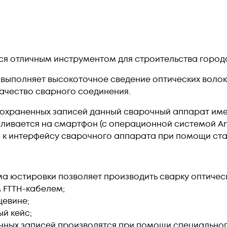
ся отличным инструментом для строительства город
выполняет высокоточное сведение оптических волок
ачество сварного соединения.
сохраненных записей данный сварочный аппарат им
ливается на смартфон (с операционной системой And
к интерфейсу сварочного аппарата при помощи стан
а юстировки позволяет производить сварку оптическ
им FTTH-кабелем;
цевине;
й кейс;
нных записей производятся при помощи специально