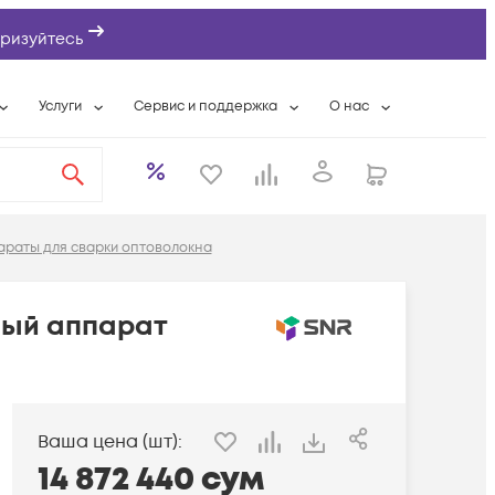
ризуйтесь
Услуги
Сервис и поддержка
О нас
ты
Wi-Fi «под ключ»
Гарантийное обслуживание
О компании
вки
Расширенная гарантия
Разовые выездные работы
Контактная информаци
а
Системная интеграция
Сервисные контракты
Банковские реквизиты
раты для сварки оптоволокна
еты
Сервисный центр
Партнеры
оддержка
Техническая поддержка
Новости
ный аппарат
Условия оказания услуг
ы
Ваша цена (шт):
14 872 440
сум