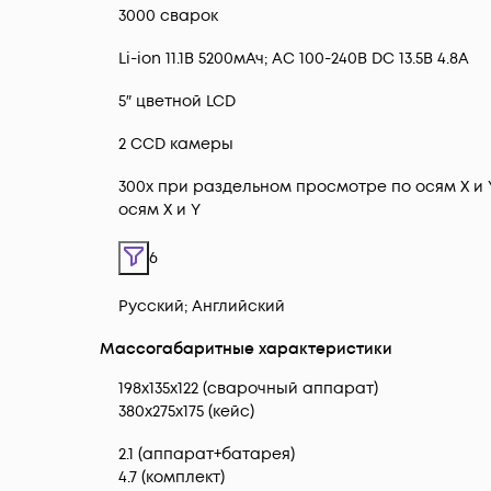
3000 сварок
Li-ion 11.1В 5200мАч; AC 100-240В DC 13.5В 4.8А
5″ цветной LCD
2 CCD камеры
300х при раздельном просмотре по осям X и 
осям X и Y
6
Русский; Английский
Массогабаритные характеристики
198х135х122 (сварочный аппарат)
380х275х175 (кейс)
2.1 (аппарат+батарея)
4.7 (комплект)