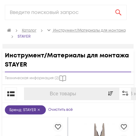
Каталог
Инструмент/Материалы для монтажа
STAYER
Инструмент/Материалы для монтажа
STAYER
Техническая информация (
2
)
По популярности
Все товары
В 
Очистить всё
Бренд
:
STAYER