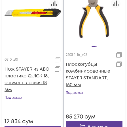
2205-1-16_z02
0910_z01
Плоскогубцы
Нож STAYER из АБС
комбинированные
пластика QUICK-18,
STAYER STANDART,
сегмент. лезвия 18
160 мм
мм
Под заказ
Под заказ
85 270
сум
12 834
сум
В корзину