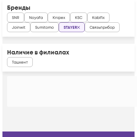
Бренды
SNR
Noyafa
Knipex
KSC
Kabifix
Joinwit
Sumitomo
STAYER
Связьприбор
Наличие в филиалах
Ташкент