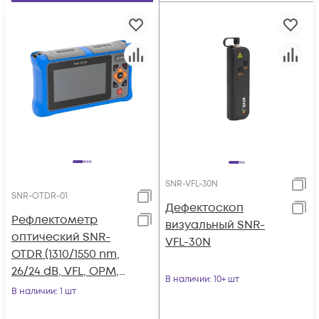
SNR-VFL-30N
SNR-OTDR-01
Дефектоскоп
Рефлектометр
визуальный SNR-
оптический SNR-
VFL-30N
OTDR (1310/1550 nm,
26/24 dB, VFL, OPM,
В наличии
: 10+ шт
OLS)
В наличии
: 1 шт