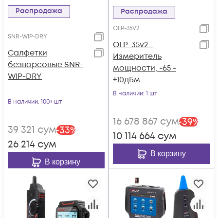
Распродажа
Распродажа
OLP-35V2
SNR-WIP-DRY
OLP-35v2 -
Салфетки
Измеритель
безворсовые SNR-
мощности, -65 -
WIP-DRY
+10дБм
В наличии
: 1 шт
В наличии
: 100+ шт
16 678 867
сум
-
39
%
39 321
сум
-
33
%
10 114 664
сум
26 214
сум
В корзину
В корзину