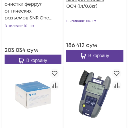
очистки феррул
ОСЧ (1л/0,8кг)
оптических
разъемов SNR One-
В наличии
: 10+ шт
Click-Cleaner SNR-
В наличии
: 10+ шт
OCC-SC
186 412
сум
203 034
сум
В корзину
В корзину