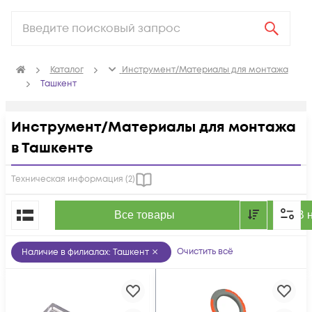
Каталог
Инструмент/Материалы для монтажа
Ташкент
Инструмент/Материалы для монтажа
в Ташкенте
Техническая информация (
2
)
По популярности
Все товары
В 
Очистить всё
Наличие в филиалах
:
Ташкент