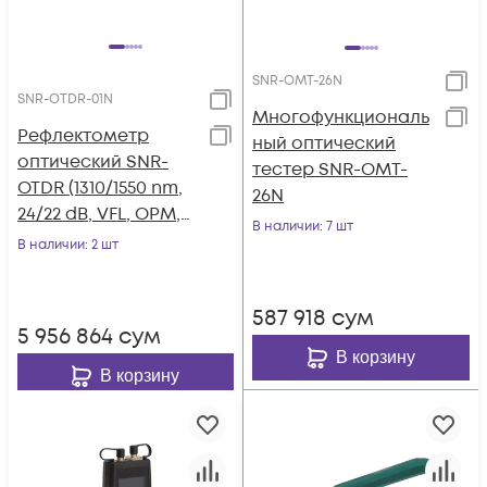
SNR-OMT-26N
SNR-OTDR-01N
Многофункциональ
Рефлектометр
ный оптический
оптический SNR-
тестер SNR-OMT-
OTDR (1310/1550 nm,
26N
24/22 dB, VFL, OPM,
В наличии
: 7 шт
OLS)
В наличии
: 2 шт
587 918
сум
5 956 864
сум
В корзину
В корзину