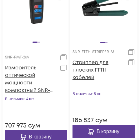
SNR-FTTH-STRIPPER-M
SNR-PMT-26V
Стриппер для
Измеритель
плоских FTTH
оптической
кабелей
мощности
компактный SNR-
В наличии
: 8 шт
PMT-26V
В наличии
: 4 шт
186 837
сум
707 973
сум
В корзину
В корзину