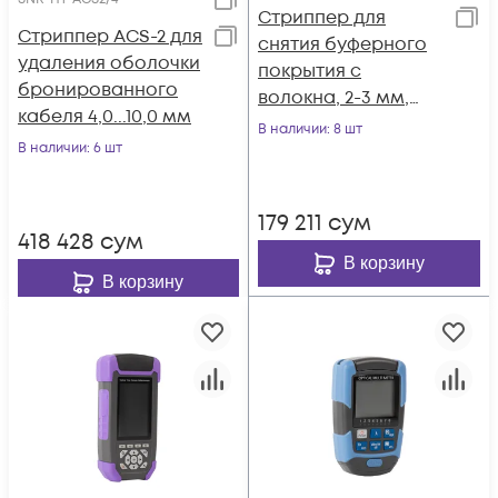
Стриппер для
Стриппер ACS-2 для
снятия буферного
удаления оболочки
покрытия с
бронированного
волокна, 2-3 мм,
кабеля 4,0...10,0 мм
900мкм, 250мкм,
В наличии
: 8 шт
В наличии
: 6 шт
CFS-3
179 211
сум
418 428
сум
В корзину
В корзину