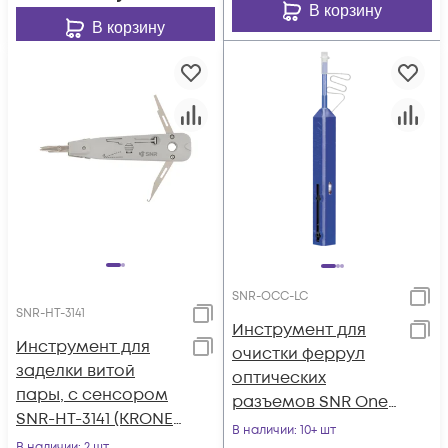
В корзину
В корзину
SNR-OCC-LC
SNR-HT-3141
Инструмент для
Инструмент для
очистки феррул
заделки витой
оптических
пары, с сенсором
разъемов SNR One-
SNR-HT-3141 (KRONE-
Click-Cleaner SNR-
В наличии
: 10+ шт
TOOL)
В наличии
: 2 шт