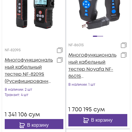
NF-8601S
NF-8209S
Многофункциональ
Многофункциональ
ный кабельный
ный кабельный
тестер Noyafa NF-
тестер NF-8209S
8601S
(Русифицированно
(Русифицированно
В наличии
: 1 шт
е меню)
В наличии
: 2 шт
е меню)
Транзит
: 4 шт
1 700 195
сум
1 341 106
сум
В корзину
В корзину