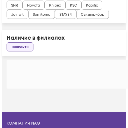
SNR
Noyafa
Knipex
KSC
Kabifix
Joinwit
Sumitomo
STAYER
Связьприбор
Наличие в филиалах
Ташкент
КОМПАНИЯ NAG