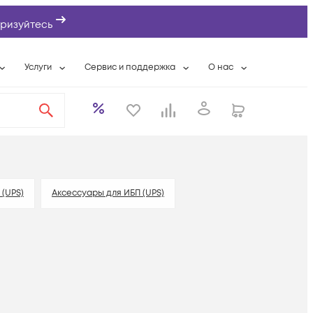
ризуйтесь
Услуги
Сервис и поддержка
О нас
ты
Wi-Fi «под ключ»
Гарантийное обслуживание
О компании
вки
Расширенная гарантия
Разовые выездные работы
Контактная информаци
а
Системная интеграция
Сервисные контракты
Банковские реквизиты
еты
Сервисный центр
Партнеры
оддержка
Техническая поддержка
Новости
 (UPS)
Аксессуары для ИБП (UPS)
Условия оказания услуг
ы