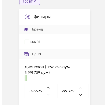
900 ВТ
Фильтры
Бренд
SNR
(
4
)
Цена
Диапазон
(
1 596 695 сум -
3 991 739 сум
)