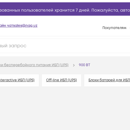
зованных пользователей хранится 7 дней. Пожалуйста,
авто
айн чат
sales@nag.uz
Покупателям
Способы опла
Условия доста
Возврат товар
ки бесперебойного питания ИБП (UPS)
900 ВТ
Вопросы и отв
Техническая п
nteractive ИБП (UPS)
Off-line ИБП (UPS)
Блоки батарей для ИБП
База знаний
Конфигуратор