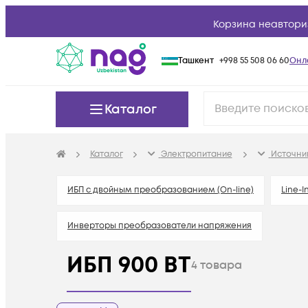
Корзина неавтори
Ташкент
+998 55 508 06 60
Онл
Каталог
Каталог
Электропитание
Источни
ИБП с двойным преобразованием (On-line)
Line-I
Инверторы преобразователи напряжения
ИБП 900 ВТ
4
товара