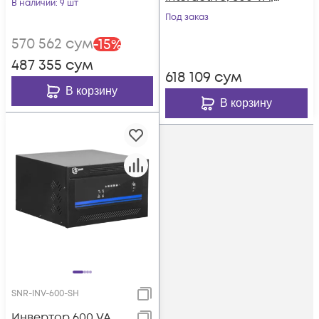
LED
В наличии
: 9 шт
LED, USB, 8 Schuko
Под заказ
570 562
сум
-
15
%
487 355
сум
618 109
сум
В корзину
В корзину
SNR-INV-600-SH
Инвертор 600 VA,