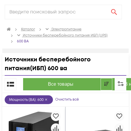
Каталог
Электропитание
Источники бесперебойного питания ИБП (UPS)
600 ВА
Источники бесперебойного
питания(ИБП) 600 ва
По популярности
Все товары
В 
Очистить всё
Мощность (ВА)
:
600