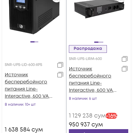
Распродажа
SNR-UPS-LIRM-600
SNR-UPS-LID-600-XPS
Источник
Источник
бесперебойного
бесперебойного
питания Line-
питания Line-
Interactive, 600 VA,
Interactive, 600 VA,
Rackmount LCD
В наличии
: 6 шт
без встроенных АКБ
В наличии
: 10+ шт
1 129 238
сум
-
16
%
950 937
сум
1 638 584
сум