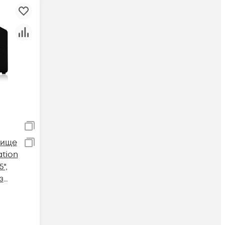
лище
ation
",
з