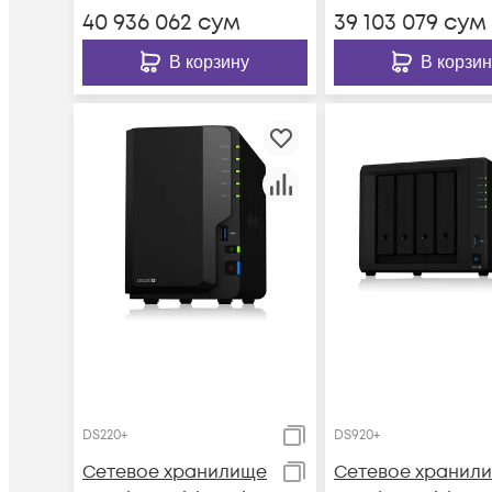
40 936 062
сум
39 103 079
сум
В корзину
В корзин
DS220+
DS920+
Сетевое хранилище
Сетевое хранил