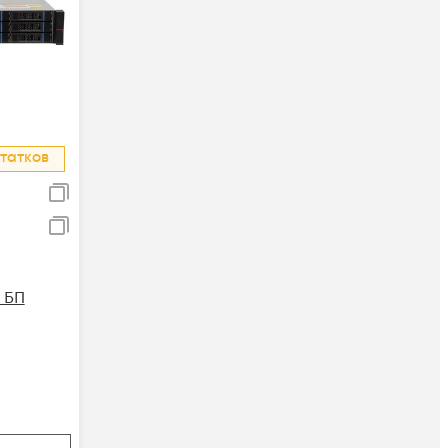
татков
 БП