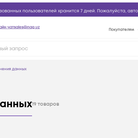
зованных пользователей хранится 7 дней. Пожалуйста,
авто
айн чат
sales@nag.uz
Покупателям
Способы опла
Условия доста
Возврат товар
нения данных
Вопросы и отв
Техническая п
База знаний
данных
19
товаров
Конфигуратор