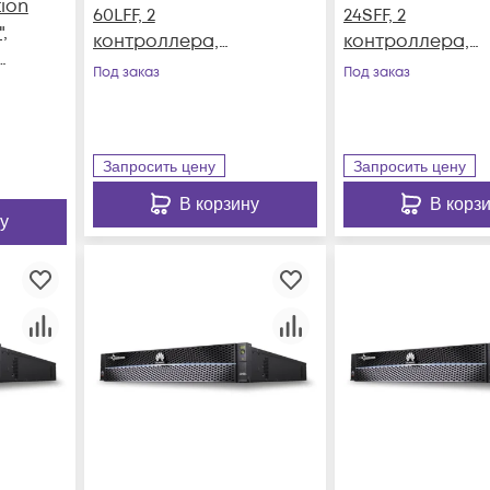
tion
60LFF, 2
24SFF, 2
,
контроллера,
контроллера,
резервируемый БП
резервируемый
Под заказ
Под заказ
Запросить цену
Запросить цену
В корзину
В корз
у