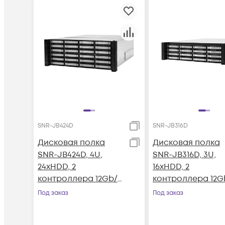
SNR-JB424D
SNR-JB316D
Дисковая полка
Дисковая полка
SNR-JB424D, 4U,
SNR-JB316D, 3U,
24xHDD, 2
16xHDD, 2
контроллера 12Gb/s,
контроллера 12Gb
резервируемый БП
резервируемый 
Под заказ
Под заказ