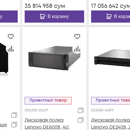
35 814 958
сум
17 056 642
су
у
В корзину
В корз
Проектный товар
Проектный тов
DE600S-60LFF
DE240S-24SFF
Дисковая полка
Дисковая полка
ище
Lenovo DE600S, 4U,
Lenovo DE240S, 