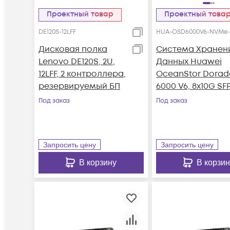
Проектный товар
Проектный това
DE120S-12LFF
HUA-OSD6000V6-NVMe-
Дисковая полка
Система Хранен
Lenovo DE120S, 2U,
Данных Huawei
12LFF, 2 контроллера,
OceanStor Dorad
резервируемый БП
6000 V6, 8x10G SFP
4x100G RDMA
Под заказ
Под заказ
QSFP28, 36xNVMe
SSD, 1024Gb Cach
Запросить цену
Запросить цену
В корзину
В корзин