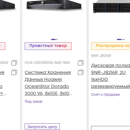
р
Проектный товар
Распродажа ос
SNR-JB216R
256G
HUA-OSD3000V6-SAS-128G
Дисковая полка
ия
Система Хранения
SNR-JB216R, 2U,
Данных Huawei
16xHDD,
o
OceanStor Dorado
резервируемый
+,
3000 V6, 8x1GE, 8x10G
Снят с продажи
SFP+, 4xSAS12G Ext.,
Под заказ
25xSAS SSD, 128Gb
e
Cache
Запросить цену