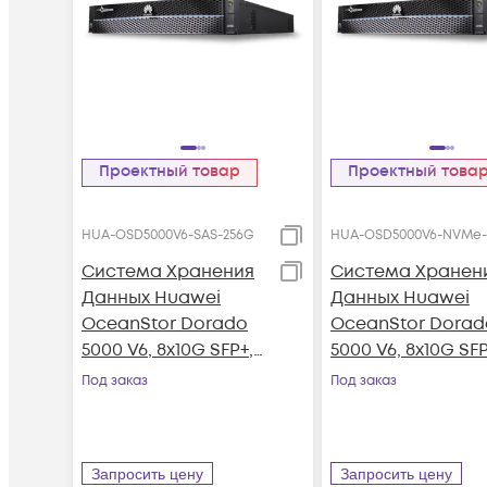
Проектный товар
Проектный това
HUA-OSD5000V6-SAS-256G
HUA-OSD5000V6-NVMe-
Система Хранения
Система Хранен
Данных Huawei
Данных Huawei
OceanStor Dorado
OceanStor Dorad
5000 V6, 8x10G SFP+,
5000 V6, 8x10G SFP
4xSAS12G Ext., 25xSAS
4x100G RDMA
Под заказ
Под заказ
SSD, 256Gb Cache
QSFP28, 36xNVMe
SSD, 256Gb Cach
Запросить цену
Запросить цену