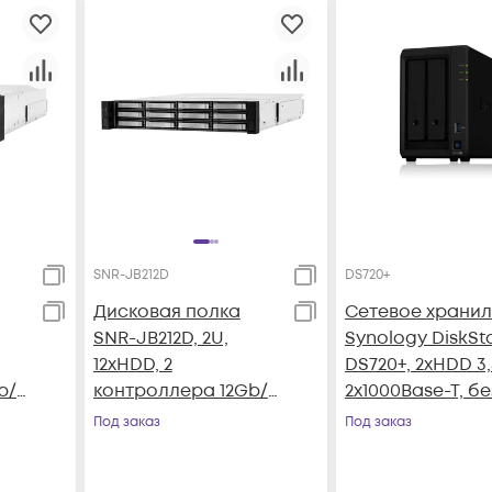
SNR-JB212D
DS720+
Дисковая полка
Сетевое храни
SNR-JB212D, 2U,
Synology DiskSt
12xHDD, 2
DS720+, 2xHDD 3,5
/s,
контроллера 12Gb/s,
2х1000Base-T, бе
БП
резервируемый БП
дисков
Под заказ
Под заказ