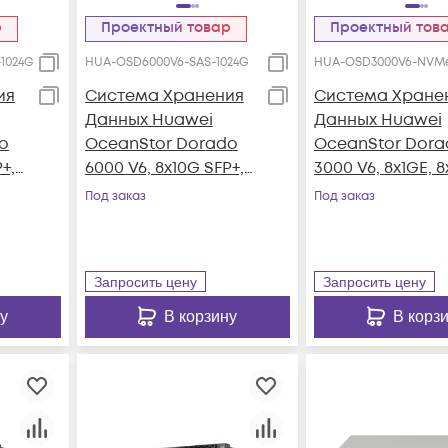
р
Проектный товар
Проектный тов
1024G
HUA-OSD6000V6-SAS-1024G
HUA-OSD3000V6-NVMe
ия
Система Хранения
Система Хране
Данных Huawei
Данных Huawei
o
OceanStor Dorado
OceanStor Dora
+,
6000 V6, 8x10G SFP+,
3000 V6, 8x1GE, 
4xSAS12G Ext., 25xSAS
SFP+, 4x100G RD
Под заказ
Под заказ
SSD, 1024Gb Cache
QSFP28, 25xNVM
e
SSD, 128Gb Cach
Запросить цену
Запросить цену
у
В корзину
В корз