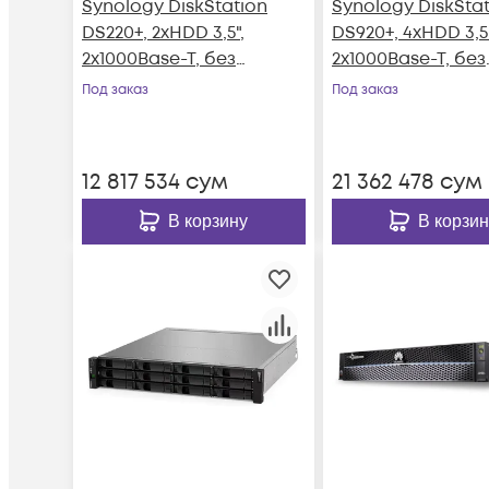
Synology DiskStation
Synology DiskSta
DS220+, 2xHDD 3,5",
DS920+, 4xHDD 3,5"
2х1000Base-T, без
2х1000Base-T, без
дисков
дисков
Под заказ
Под заказ
12 817 534
сум
21 362 478
сум
В корзину
В корзин