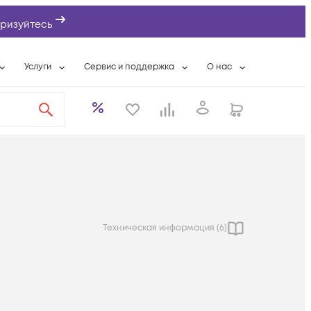
ризуйтесь
Услуги
Сервис и поддержка
О нас
ты
Wi-Fi «под ключ»
Гарантийное обслуживание
О компании
вки
Расширенная гарантия
Разовые выездные работы
Контактная информаци
а
Системная интеграция
Сервисные контракты
Банковские реквизиты
еты
Сервисный центр
Партнеры
оддержка
Техническая поддержка
Новости
Условия оказания услуг
Техническая информация (
6
)
ы