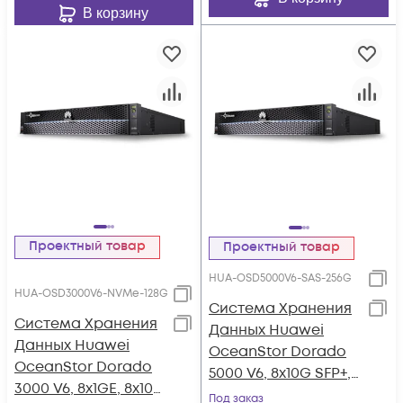
В корзину
Проектный товар
Проектный товар
HUA-OSD5000V6-SAS-256G
HUA-OSD3000V6-NVMe-128G
Система Хранения
Система Хранения
Данных Huawei
Данных Huawei
OceanStor Dorado
OceanStor Dorado
5000 V6, 8x10G SFP+,
3000 V6, 8x1GE, 8x10G
4xSAS12G Ext., 25xSAS
Под заказ