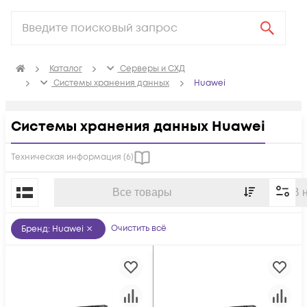
Каталог
Серверы и СХД
Системы хранения данных
Huawei
Системы хранения данных Huawei
Техническая информация (
6
)
По популярности
Все товары
В 
Очистить всё
Бренд
:
Huawei