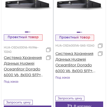
Проектный товар
Проектный товар
HUA-OSD6000V6-SAS-1024G
HUA-OSD6000V6-NVMe-
1024G
Система Хранения
Система Хранения
Данных Huawei
Данных Huawei
OceanStor Dorado
OceanStor Dorado
6000 V6, 8x10G SFP+,
6000 V6, 8x10G SFP+,
4xSAS12G Ext., 25xSAS
Под заказ
4x100G RDMA
Под заказ
SSD, 1024Gb Cache
QSFP28, 36xNVMe
SSD, 1024Gb Cache
Запросить цену
Запросить цену
В корзину