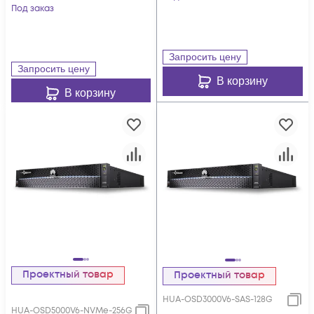
SFP+, 4x100G RDMA
Под заказ
SSD, 256Gb Cache
QSFP28, 25xNVMe
SSD, 128Gb Cache
Запросить цену
Запросить цену
В корзину
В корзину
Проектный товар
Проектный товар
HUA-OSD3000V6-SAS-128G
HUA-OSD5000V6-NVMe-256G