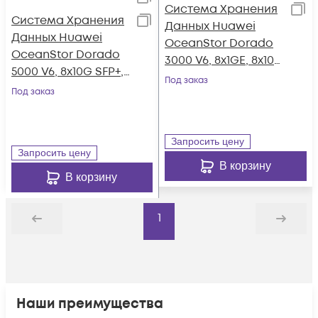
Система Хранения
Система Хранения
Данных Huawei
Данных Huawei
OceanStor Dorado
OceanStor Dorado
3000 V6, 8x1GE, 8x10G
5000 V6, 8x10G SFP+,
SFP+, 4xSAS12G Ext.,
Под заказ
4x100G RDMA
Под заказ
25xSAS SSD, 128Gb
QSFP28, 36xNVMe
Cache
SSD, 256Gb Cache
Запросить цену
Запросить цену
В корзину
В корзину
1
Назад
Дальше
Наши преимущества