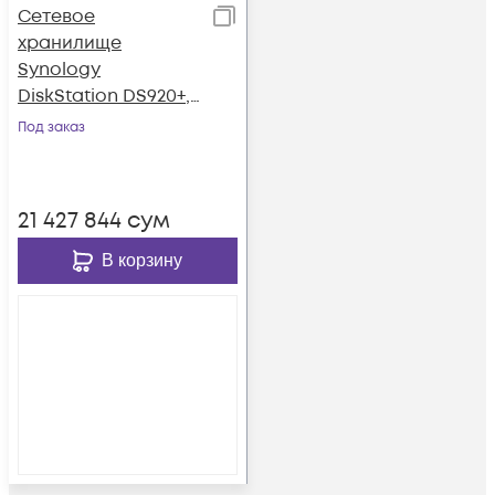
Сетевое
хранилище
Synology
DiskStation DS920+,
4xHDD 3,5",
Под заказ
2х1000Base-T, без
дисков
21 427 844
сум
В корзину