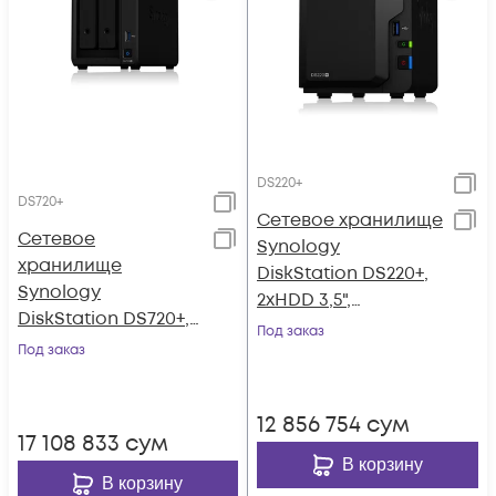
DS220+
DS720+
Сетевое хранилище
Сетевое
Synology
хранилище
DiskStation DS220+,
Synology
2xHDD 3,5",
DiskStation DS720+,
2х1000Base-T, без
Под заказ
2xHDD 3,5",
Под заказ
дисков
2х1000Base-T, без
дисков
12 856 754
сум
17 108 833
сум
В корзину
В корзину