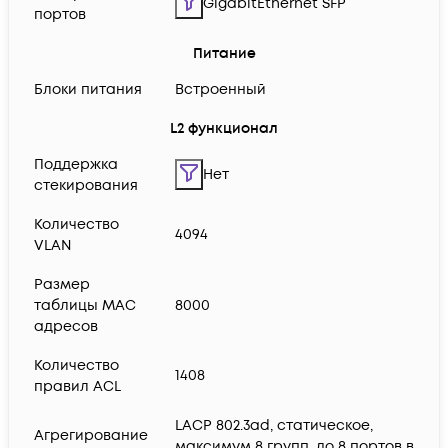
GigabitEthernet SFP
портов
Питание
Блоки питания
Встроенный
L2 функционал
Поддержка
Нет
стекирования
Количество
4094
VLAN
Размер
таблицы MAC
8000
адресов
Количество
1408
правил ACL
LACP 802.3ad, статическое,
Агрегирование
максимум 8 групп, до 8 портов в