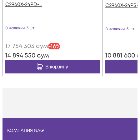
C2960X-24PD-L
C2960X-24PS-
В наличии
: 5 шт
В наличии
: 5 шт
17 754 303
сум
-
16
%
14 894 550
сум
10 881 600
с
В корзину
КОМПАНИЯ NAG