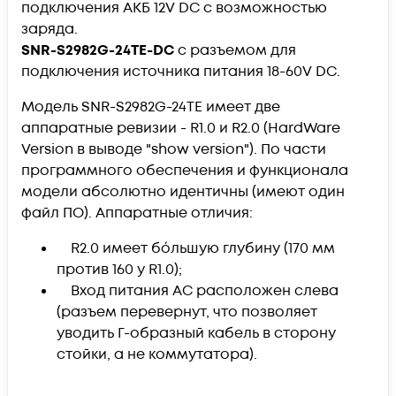
подключения АКБ 12V DC c возможностью
заряда.
SNR-S2982G-24TE-DC
с разъемом для
подключения источника питания 18-60V DC.
Модель SNR-S2982G-24TE имеет две
аппаратные ревизии - R1.0 и R2.0 (HardWare
Version в выводе "show version"). По части
программного обеспечения и функционала
модели абсолютно идентичны (имеют один
файл ПО). Аппаратные отличия:
R2.0 имеет бо́льшую глубину (170 мм
против 160 у R1.0);
Вход питания AC расположен слева
(разъем перевернут, что позволяет
уводить Г-образный кабель в сторону
стойки, а не коммутатора).