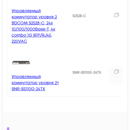
Управляемый
2
S2528-C
коммутатор уровня 2
BDCOM S2528-C, 24x
10/100/1000Base-T, 4x
combo 1G SFP/RJ45,
220VAC
SNR-S5110G-24TX
Управляемый
коммутатор уровня 2+
SNR-S5110G-24TX