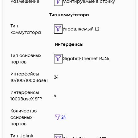
Размещение
Монтируемые в стойку
Тип коммутатора
Тип
Управляемый L2
коммутатора
Интерфейсы
Тип основных
GigabitEthernet RJ45
портов
Интерфейсы
24
10/100/1000BaseT
Интерфейсы
4
1000BaseX SFP
Количество
24
основных
портов
Тип Uplink