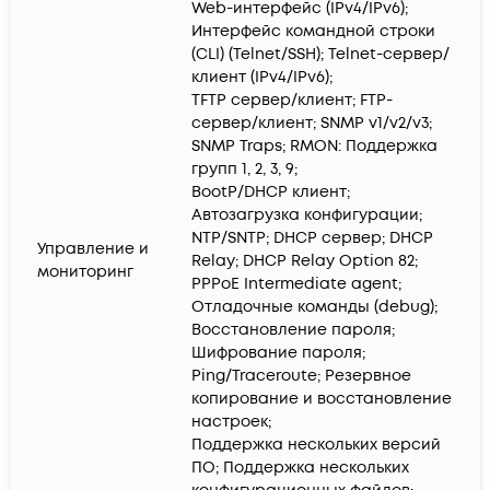
Web-интерфейс (IPv4/IPv6);
Интерфейс командной строки
(CLI) (Telnet/SSH); Telnet-сервер/
клиент (IPv4/IPv6);
TFTP сервер/клиент; FTP-
сервер/клиент; SNMP v1/v2/v3;
SNMP Traps; RMON: Поддержка
групп 1, 2, 3, 9;
BootP/DHCP клиент;
Автозагрузка конфигурации;
NTP/SNTP; DHCP сервер; DHCP
Управление и
Relay; DHCP Relay Option 82;
мониторинг
PPPoE Intermediate agent;
Отладочные команды (debug);
Восстановление пароля;
Шифрование пароля;
Ping/Traceroute; Резервное
копирование и восстановление
настроек;
Поддержка нескольких версий
ПО; Поддержка нескольких