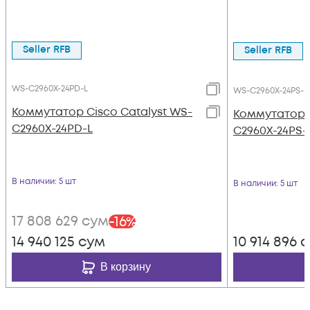
Seller RFB
Seller RFB
WS-C2960X-24PD-L
WS-C2960X-24PS-L
Коммутатор Cisco Catalyst WS-
Коммутатор C
C2960X-24PD-L
C2960X-24PS-
В наличии
: 5 шт
В наличии
: 5 шт
17 808 629
сум
-
16
%
14 940 125
сум
10 914 896
с
В корзину