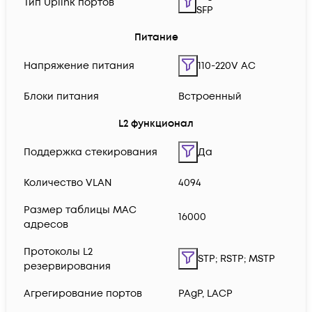
Тип Uplink портов
SFP
Питание
Напряжение питания
110-220V AC
Блоки питания
Встроенный
L2 функционал
Поддержка стекирования
Да
Количество VLAN
4094
Размер таблицы MAC
16000
адресов
Протоколы L2
STP; RSTP; MSTP
резервирования
Агрегирование портов
PAgP, LACP