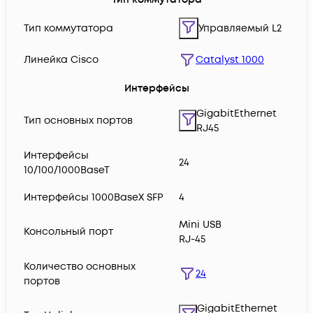
Тип коммутатора
Управляемый L2
Линейка Cisco
Catalyst 1000
Интерфейсы
GigabitEthernet
Тип основных портов
RJ45
Интерфейсы
24
10/100/1000BaseT
Интерфейсы 1000BaseX SFP
4
Mini USB
Консольный порт
RJ-45
Количество основных
24
портов
GigabitEthernet