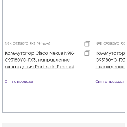
N9K-C93180YC-FX3-PE(new)
N9K-C93180YC-FX3-
Коммутатор Cisco Nexus N9K-
Коммутатор C
C93180YC-FX3, направление
C93180YC-FX3
охлаждения Port-side Exhaust
охлаждения P
Снят с продажи
Снят с продажи