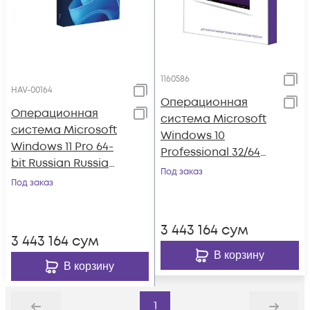
1160586
HAV-00164
Операционная
Операционная
система Microsoft
система Microsoft
Windows 10
Windows 11 Pro 64-
Professional 32/64
bit Russian Russia
bit SP2 Rus Only USB
Под заказ
Only USB
Под заказ
RS (HAV-00105)
3 443 164
сум
3 443 164
сум
В корзину
В корзину
1