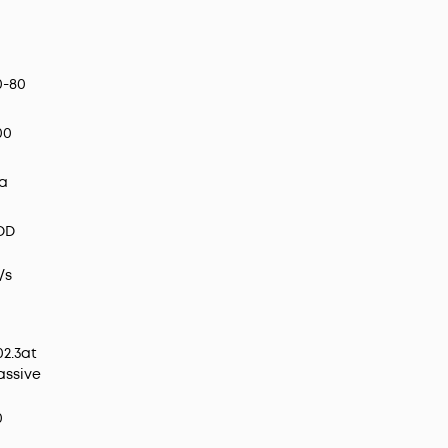
0-80
00
а
DD
/s
02.3at
assive
0