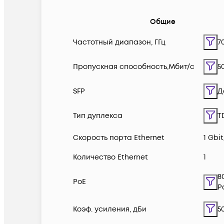
Общие
Частотный диапазон, ГГц
7
Пропускная способность,Мбит/с
5
SFP
Д
Тип дуплекса
T
Скорость порта Ethernet
1 Gbit
Количество Ethernet
1
8
PoE
P
Коэф. усиления, дБи
5