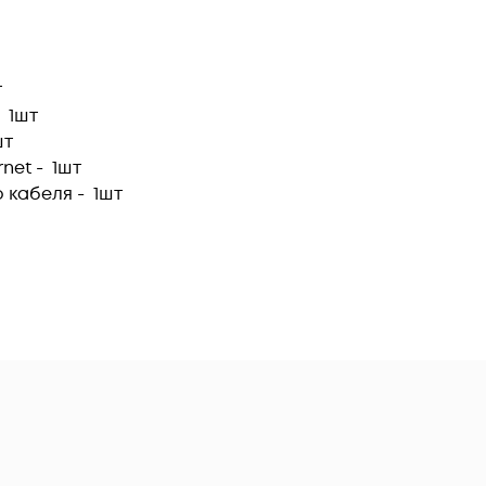
т
-
1шт
шт
rnet -
1шт
о кабеля -
1шт