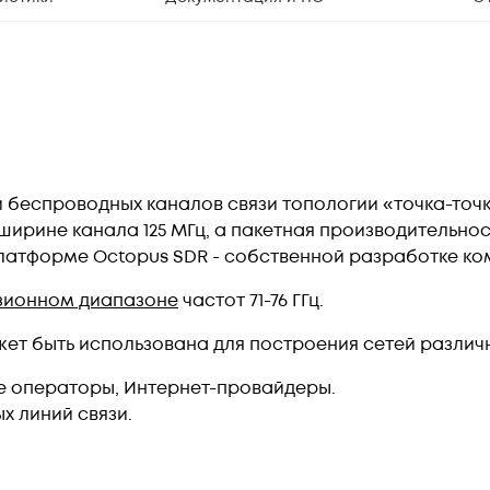
 беспроводных каналов связи топологии «точка-точ
ширине канала 125 МГц, а пакетная производительност
атформе Octopus SDR - собственной разработке ком
зионном диапазоне
частот 71-76 ГГц.
ет быть использована для построения сетей различ
е операторы, Интернет-провайдеры.
х линий связи.