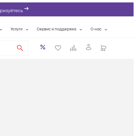
ризуйтесь
Услуги
Сервис и поддержка
О нас
ты
Wi-Fi «под ключ»
Гарантийное обслуживание
О компании
вки
Расширенная гарантия
Разовые выездные работы
Контактная информаци
а
Системная интеграция
Сервисные контракты
Банковские реквизиты
еты
Сервисный центр
Партнеры
оддержка
Техническая поддержка
Новости
Условия оказания услуг
ы