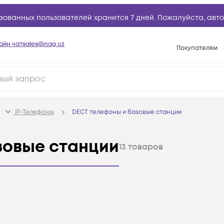
зованных пользователей хранится 7 дней. Пожалуйста,
авто
айн чат
sales@nag.uz
Покупателям
Способы опла
Условия доста
Возврат товар
IP-Телефоны
DECT телефоны и базовые станции
Вопросы и отв
Техническая п
зовые станции
13
товаров
База знаний
Конфигуратор