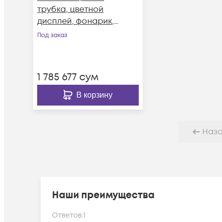
трубка, цветной
дисплей, фонарик,
HD звук, IP65,
Под заказ
виброоповещение
1 785 677
сум
В корзину
Наз
Наши преимущества
Ответов:
1