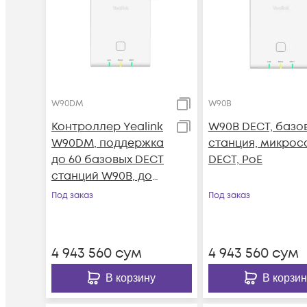
W90DM
W90B
Контроллер Yealink
W90B DECT, базо
W90DM, поддержка
станция, микрос
до 60 базовых DECT
DECT, PoE
станций W90B, до
250 SIP-аккаунтов,
Под заказ
Под заказ
до 250
одновременных
вызовов, PoE
4 943 560
сум
4 943 560
сум
В корзину
В корзин