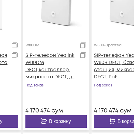
W80DM
W80B-updated
вая
SIP-телефон Yealink
SIP-телефон Yea
ота
W80DM
W80B DECT, баз
DECT,контроллер,
станция, микро
микросота DECT, до
DECT, PoE
30 базовых станций,
Под заказ
Под заказ
до 100 устройств, до
100 вызовов, PoE
4 170 474
сум
4 170 474
сум
у
В корзину
В корз