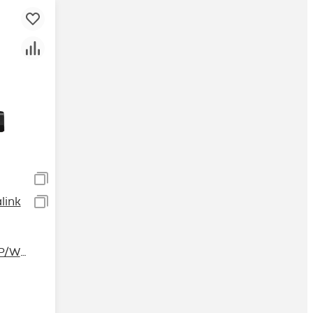
link
P/W6