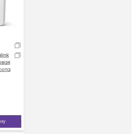
link
овая
сота
ину