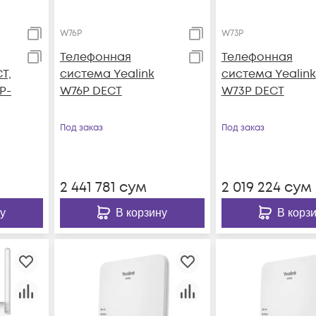
W76P
W73P
Телефонная
Телефонная
T,
система Yealink
система Yealink
IP-
W76P DECT
W73P DECT
Под заказ
Под заказ
2 441 781
сум
2 019 224
сум
у
В корзину
В корз