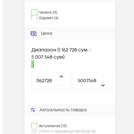
Yealink
(
9
)
Gigaset
(
4
)
Цена
Диапазон
(
1 162 728 сум -
5 007 548 сум
)
Актуальность товара
Актуальное (13)
Снято с производства (EoS) (0)