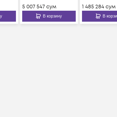
5 007 547
сум
1 485 284
сум
у
В корзину
В корз