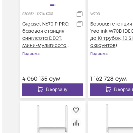
S30852-H2714-S301
W70B
Gigaset N670IP PRO,
Базовая станция
базовая станция,
Yealink W70B (DEC
синглсота DECT,
до 10 трубок, 10 S
Мини-мультисота
аккаунтов)
DECT (до 3 б/с), до
Под заказ
Под заказ
20 трубок, POE
4 060 135
сум
1 162 728
сум
В корзину
В корзин