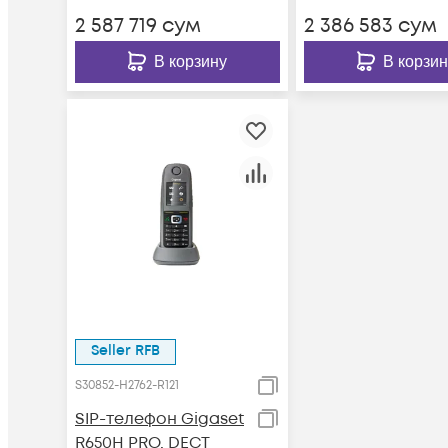
2 587 719
сум
2 386 583
сум
В корзину
В корзин
Seller RFB
S30852-H2762-R121
SIP-телефон Gigaset
R650H PRO, DECT