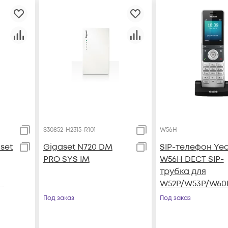
S30852-H2315-R101
W56H
set
Gigaset N720 DM
SIP-телефон Yea
PRO SYS IM
W56H DECT SIP-
трубка для
W52P/W53P/W60
0B/CP930W-
Под заказ
Под заказ
,
Base/W80B
ие