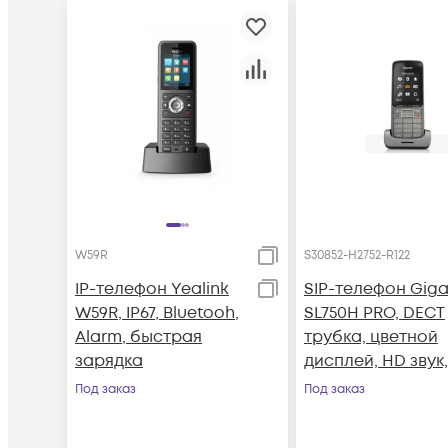
W59R
S30852-H2752-R122
IP-телефон Yealink
SIP-телефон Giga
W59R, IP67, Bluetooh,
SL750H PRO, DECT
Alarm, быстрая
трубка, цветной
зарядка
дисплей, HD звук,
премиальный
Под заказ
Под заказ
дизайн, Bluetooth
виброоповещен