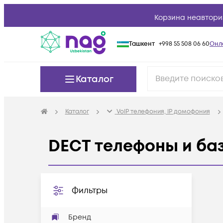
Корзина неавтори
Ташкент
+998 55 508 06 60
Онл
Каталог
Каталог
VoIP телефония, IP домофония
DECT телефоны и ба
Фильтры
Бренд