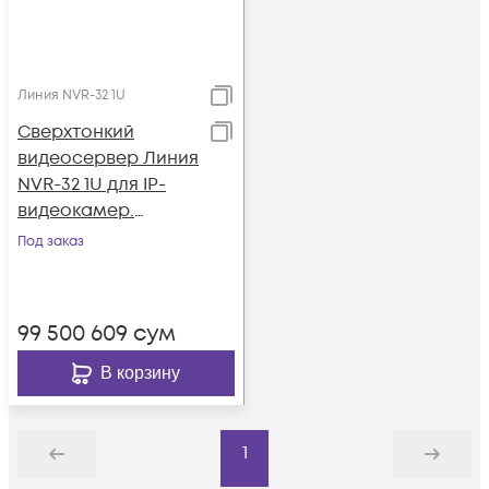
Линия NVR-32 1U
Сверхтонкий
видеосервер Линия
NVR-32 1U для IP-
видеокамер.
Количество
Под заказ
каналов: видео - 32,
аудио - 32, до 4
HDD, 1 источник
99 500 609
сум
питания.
В корзину
1
Назад
Дальше