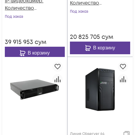
IP-видеокамер.
Количество
Количество
каналов: видео - 32,
Под заказ
каналов: видео - 64,
Под заказ
аудио - 32, до 4 HDD,
аудио - 64, до 4
до 2 мониторов
HDD, до 2
20 825 705
сум
мониторов
39 915 953
сум
В корзину
В корзину
Линия Observer 64