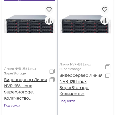
Линия NVR-128 Linux
Линия NVR-256 Linux
SuperStorage
SuperStorage
Видеосервер Линия
Видеосервер Линия
NVR-128 Linux
NVR-256 Linux
SuperStorage.
SuperStorage.
Количество
Количество
каналов: видео -
Под заказ
каналов: видео -
Под заказ
128, аудио - 128; до 16
256, аудио - 256; до
HDD