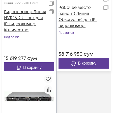
Линия NVR 16-2U Linux
Рабочее место
Видеосервер Линия
(клиент) Линия
NVR 16-2U Linux для
Observer 64 для IP-
IP-видеокамер.
видеокамер.
Количество
Количество
Под заказ
каналов: видео - 16,
Под заказ
каналов до 64, до 8
аудио - 16, до 4 HDD,
(2 Lan) мониторов.
до 2 мониторов
58 716 950
сум
15 619 277
сум
В корзину
В корзину