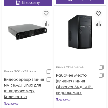
В корзину
Линия Observer 64
Линия NVR 16-2U Linux
Рабочее место
Видеосервер Линия
(клиент) Линия
NVR 16-2U Linux для
Observer 64 для IP-
IP-видеокамер.
видеокамер.
Количество
Количество
Под заказ
каналов: видео - 16,
Под заказ
каналов до 64, до 8