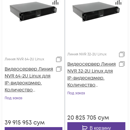
Линия NVR 32-2U Linux
Линия NVR 64-2U Linux
Видеосервер Линия
Видеосервер Линия
NVR 32-2U Linux для
NVR 64-2U Linux для
IP-видеокамер.
IP-видеокамер.
Количество
Количество
каналов: видео - 32,
Под заказ
каналов: видео - 64,
Под заказ
аудио - 32, до 4 HDD,
аудио - 64, до 4
до 2 мониторов
HDD, до 2
20 825 705
сум
мониторов
39 915 953
сум
В корзину