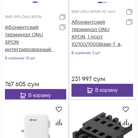
SNR-ONU-XPON-1G-mini
SNR-SFP-ONU-XPON
Абонентский
Абонентский
терминал ONU
терминал ONU
XPON, 1 порт
XPON
10/100/1000Base-T, в
интегрированный в
мини корпусе.
В наличии
: 5 шт
SFP модуль
В наличии
: 10 шт
231 997
сум
767 605
сум
В корзину
В корзину