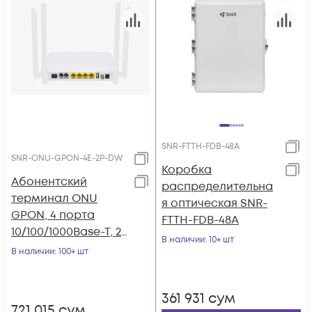
SNR-FTTH-FDB-48A
SNR-ONU-GPON-4E-2P-DW
Коробка
Абонентский
распределительна
терминал ONU
я оптическая SNR-
GPON, 4 порта
FTTH-FDB-48A
10/100/1000Base-T, 2
В наличии
: 10+ шт
порта POTS, WiFi
В наличии
: 100+ шт
2.4/5
361 931
сум
721 015
сум