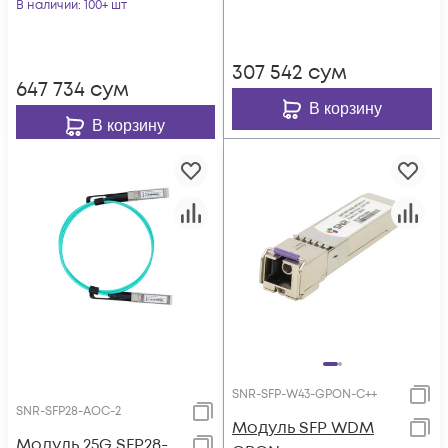
WiFi 2.4/5, С+
В наличии
: 100+ шт
307 542
сум
647 734
сум
В корзину
В корзину
SNR-SFP-W43-GPON-C++
SNR-SFP28-AOC-2
Модуль SFP WDM
Модуль 25G SFP28-