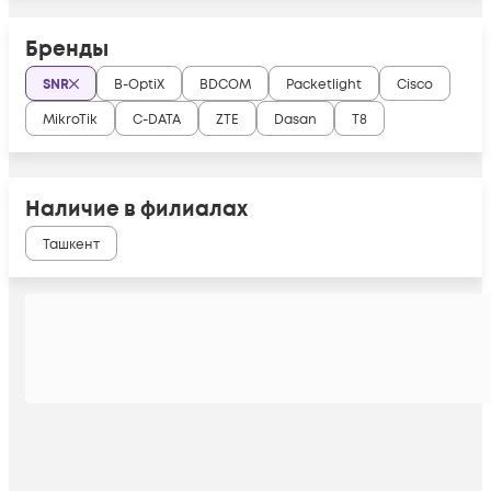
Бренды
SNR
B-OptiX
BDCOM
Packetlight
Cisco
MikroTik
C-DATA
ZTE
Dasan
Т8
Наличие в филиалах
Ташкент