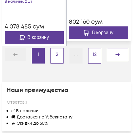
1270, 1290, 1310, 1330,
В наличии
: 2 шт
1530, 1550, 1510,
1570нм)
802 160
сум
4 078 485
сум
В корзину
В корзину
1
2
...
12
Назад
Дальше
Наши преимущества
Ответов:
1
✅ В наличии
🚚 Доставка по Узбекистану
🔥 Скидки до 50%