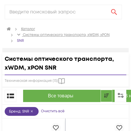
Каталог
Системы оптического транспорта, xWDM, xPON
SNR
Системы оптического транспорта,
xWDM, xPON SNR
Техническая информация (
15
)
По популярности
Все товары
В 
Очистить всё
Бренд
:
SNR