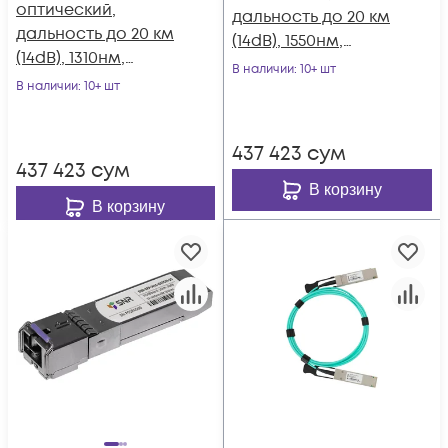
оптический,
дальность до 20 км
дальность до 20 км
(14dB), 1550нм,
(14dB), 1310нм,
индустриальный
В наличии
: 10+ шт
индустриальный
В наличии
: 10+ шт
437 423
сум
437 423
сум
В корзину
В корзину