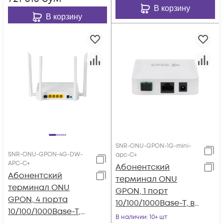
В корзину
В корзину
SNR-ONU-GPON-1G-mini-
SNR-ONU-GPON-4G-DW-
apc-C+
APC-C+
Абонентский
Абонентский
терминал ONU
терминал ONU
GPON, 1 порт
GPON, 4 порта
10/100/1000Base-T, в
10/100/1000Base-T,
мини корпусе.
В наличии
: 10+ шт