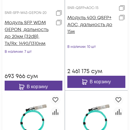
SNR-QSFP+AOC-15
SNR-SFP-W43-GEPON-20
Модуль 40G QSFP+
Модуль SFP WDM
AOC, дальность до
GEPON, дальность
15м
до 20км (32dB),
Tx/Rx: 1490/1310нм
В наличии
: 10 шт
В наличии
: 7 шт
2 461 175
сум
693 966
сум
В корзину
В корзину