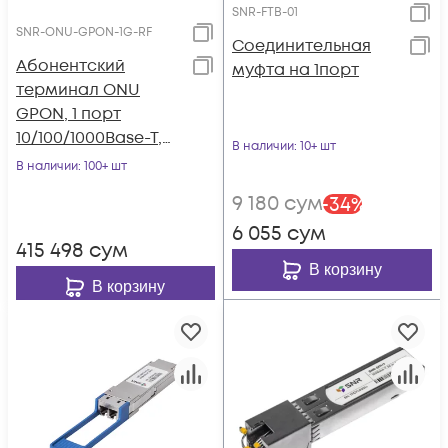
SNR-FTB-01
SNR-ONU-GPON-1G-RF
Соединительная
Абонентский
муфта на 1порт
терминал ONU
GPON, 1 порт
10/100/1000Base-T,
В наличии
: 10+ шт
RF
В наличии
: 100+ шт
9 180
сум
-
34
%
6 055
сум
415 498
сум
В корзину
В корзину