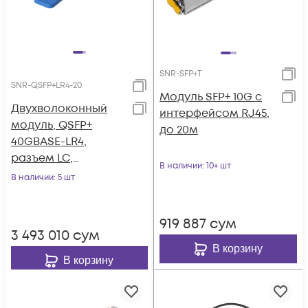
SNR-SFP+T
SNR-QSFP+LR4-20
Модуль SFP+ 10G с
Двухволоконный
интерфейсом RJ45,
модуль, QSFP+
до 20м
40GBASE-LR4,
разъем LC,
В наличии
: 10+ шт
дальность до 20км
В наличии
: 5 шт
919 887
сум
3 493 010
сум
В корзину
В корзину