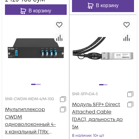
В корзину
В корзину
SNR-SFP+DA-5
SNR-CWDM-MDM-4/M-10G
Модуль SFP+ Direct
Мультиплексор
Attached Cable
CWDM
(DAC), дальность до
одноволоконный 4-
5м
х канальный (TRx:
В наличии
: 10+ шт