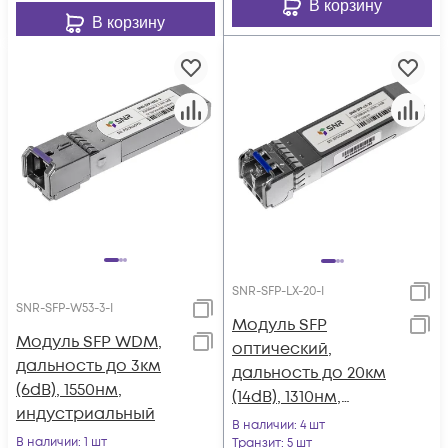
В корзину
В корзину
SNR-SFP-LX-20-I
SNR-SFP-W53-3-I
Модуль SFP
Модуль SFP WDM,
оптический,
дальность до 3км
дальность до 20км
(6dB), 1550нм,
(14dB), 1310нм,
индустриальный
индустриальный
В наличии
: 4 шт
В наличии
: 1 шт
Транзит
: 5 шт