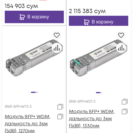
154 903
сум
2 115 383
сум
В корзину
В корзину
SNR-SFP+W37-3
SNR-SFP+W73-3
Модуль SFP+ WDM,
Модуль SFP+ WDM,
дальность до 3км
дальность до 3км
(5dB), 1330нм
(5dB), 1270нм