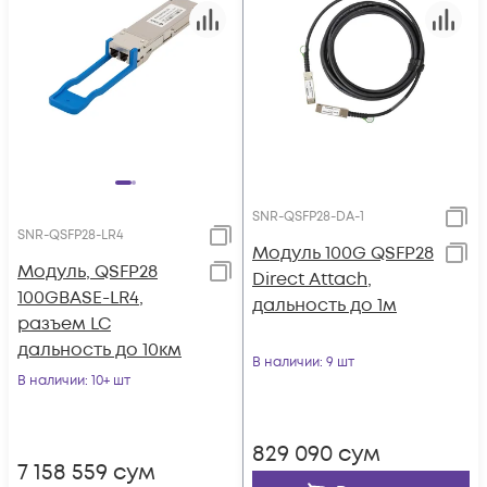
SNR-QSFP28-DA-1
SNR-QSFP28-LR4
Модуль 100G QSFP28
Модуль, QSFP28
Direct Attach,
100GBASE-LR4,
дальность до 1м
разъем LC
дальность до 10км
В наличии
: 9 шт
В наличии
: 10+ шт
829 090
сум
7 158 559
сум