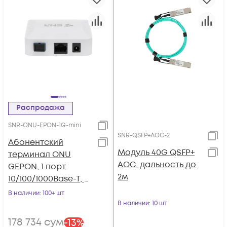
Распродажа
SNR-ONU-EPON-1G-mini
SNR-QSFP+AOC-2
Абонентский
Модуль 40G QSFP+
терминал ONU
AOC, дальность до
GEPON, 1 порт
2м
10/100/1000Base-T, в
мини корпусе,
В наличии
: 100+ шт
совместим с
В наличии
: 10 шт
BDCOM
178 734
сум
-
13
%