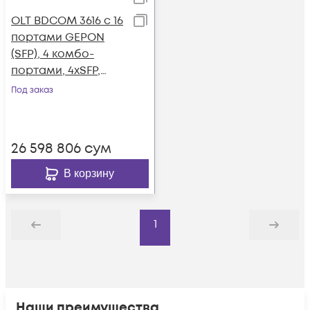
OLT BDCOM 3616 с 16
портами GEPON
(SFP), 4 комбо-
портами, 4хSFP,
2xSFP+, 2 БП АC
Под заказ
26 598 806
сум
В корзину
1
Назад
Дальше
Наши преимущества