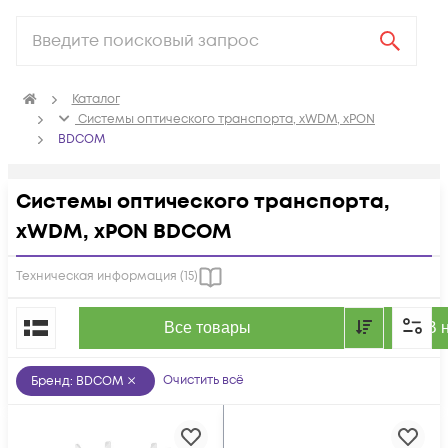
Каталог
Системы оптического транспорта, xWDM, xPON
BDCOM
Системы оптического транспорта,
xWDM, xPON BDCOM
Техническая информация (
15
)
По популярности
Все товары
В 
Очистить всё
Бренд
:
BDCOM