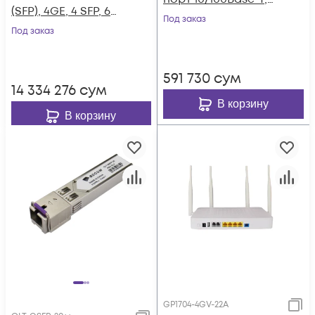
(SFP), 4GE, 4 SFP, 6
10/100/1000Base-T,
Под заказ
SFP+, 2*AC
Под заказ
WiFi, RF
591 730
сум
14 334 276
сум
В корзину
В корзину
GP1704-4GV-22A