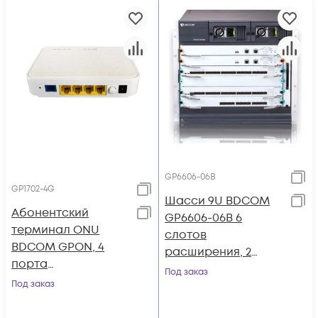
GP6606-06B
GP1702-4G
Шасси 9U BDCOM
Абонентский
GP6606-06B 6
терминал ONU
cлотов
BDCOM GPON, 4
расширения, 2
порта
слота под блоки
Под заказ
10/100/1000Base-T
Под заказ
питания