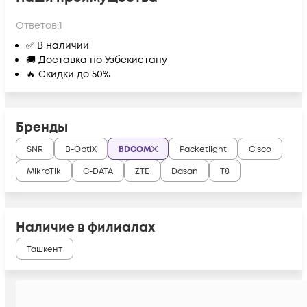
Ответов:
1
✅ В наличии
🚚 Доставка по Узбекистану
🔥 Скидки до 50%
Бренды
SNR
B-OptiX
BDCOM
Packetlight
Cisco
MikroTik
C-DATA
ZTE
Dasan
Т8
Наличие в филиалах
Ташкент