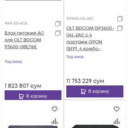
GP3600-04L-2AC
PWR-150-ACB
OLT BDCOM GP3600-
Блок питания AC
04L-2AC с 4
для OLT BDCOM
портами GPON
P3600-08E/16E
(SFP), 4 комбо-
портами, 4хSFP, 4
Под заказ
Под заказ
SFP+, 2 БП АC
11 753 229
сум
1 823 807
сум
В корзину
В корзину