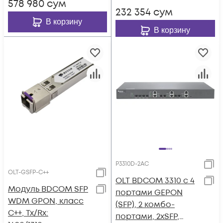
578 980
сум
232 354
сум
В корзину
В корзину
P3310D-2AC
OLT-GSFP-C++
OLT BDCOM 3310 с 4
Модуль BDCOM SFP
портами GEPON
WDM GPON, класс
(SFP), 2 комбо-
С++, Tx/Rx:
портами, 2хSFP,