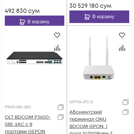
30 529 180
сум
492 830
сум
В корзину
В корзину
GP1704-2FC-S
P3600-08E-2AC
Абонентский
OLT BDCOM P3600-
терминал ONU
08E-2AC с 8
BDCOM GPON, 1
портами GEPON
порт 10/100Base-T,