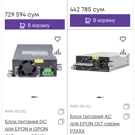
RF
442 785
сум
729 594
сум
В корзину
В корзину
PWR-150-AC
PWR-150-DC
Блок питания AC
Блок питания DC
для EPON OLT серии
для EPON и GPON
P3XXX