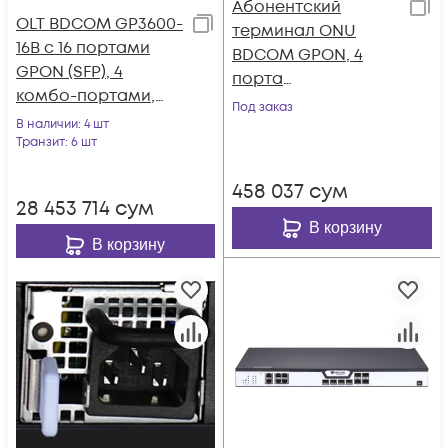
Абонентский
OLT BDCOM GP3600-
терминал ONU
16B с 16 портами
BDCOM GPON, 4
GPON (SFP), 4
порта
комбо-портами,
10/100/1000Base-T,
Под заказ
4хSFP, 4 SFP+, 2 БП
В наличии
: 4 шт
Dualband WiFi - 6
АC
Транзит
: 6 шт
458 037
сум
28 453 714
сум
В корзину
В корзину