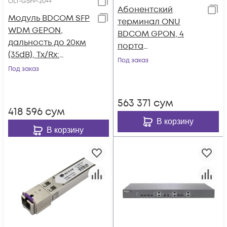
OLT-GSFP-20++
Абонентский
Модуль BDCOM SFP
терминал ONU
WDM GEPON,
BDCOM GPON, 4
дальность до 20км
порта
(35dB), Tx/Rx:
10/100/1000Base-T, 2
Под заказ
1490/1310нм
Под заказ
порта POTS,
DualBand Wi-Fi
563 371
сум
418 596
сум
В корзину
В корзину