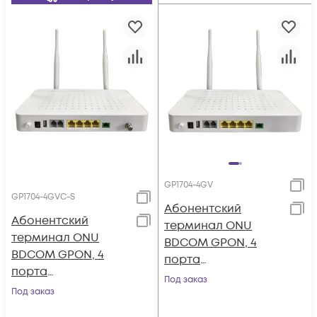
GP1704-4GV
GP1704-4GVC-S
Абонентский
Абонентский
терминал ONU
терминал ONU
BDCOM GPON, 4
BDCOM GPON, 4
порта
порта
10/100/1000Base-T, 2
Под заказ
10/100/1000Base-T, 2
Под заказ
порта POTS, Wi-Fi
порта POTS, Wi-Fi,