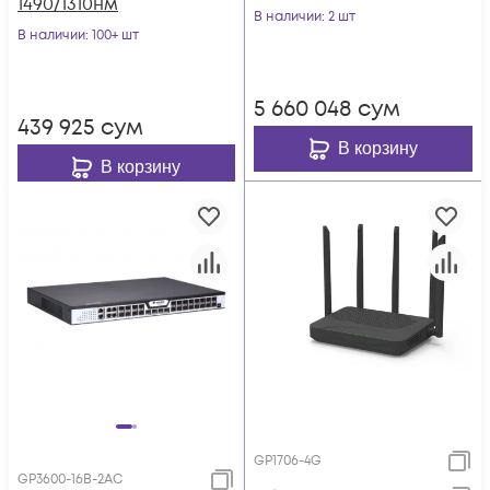
1490/1310нм
2хRJ-45, 2 БП АC, FEC
В наличии
: 2 шт
В наличии
: 100+ шт
5 660 048
сум
439 925
сум
В корзину
В корзину
GP1706-4G
GP3600-16B-2AC