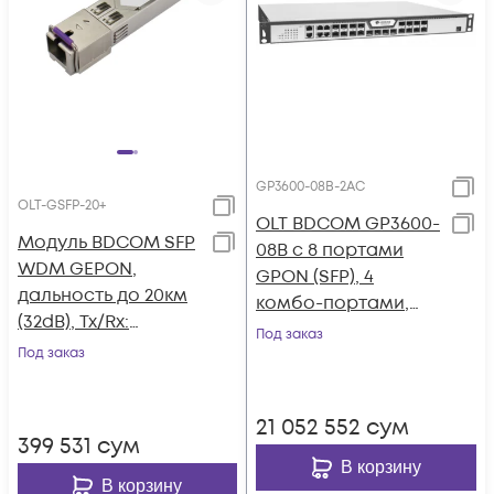
GP3600-08B-2AC
OLT-GSFP-20+
OLT BDCOM GP3600-
Модуль BDCOM SFP
08B с 8 портами
WDM GEPON,
GPON (SFP), 4
дальность до 20км
комбо-портами,
(32dB), Tx/Rx:
4хSFP, 4 SFP+, 2 БП АC
Под заказ
1490/1310нм
Под заказ
21 052 552
сум
399 531
сум
В корзину
В корзину