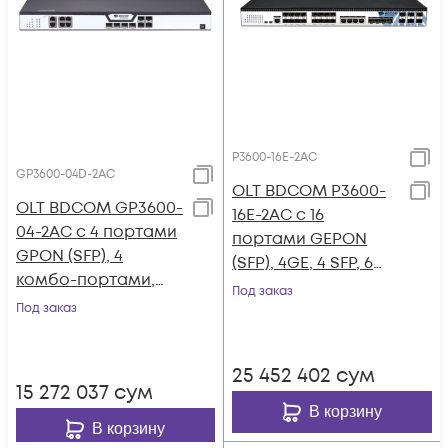
P3600-16E-2AC
GP3600-04D-2AC
OLT BDCOM P3600-
OLT BDCOM GP3600-
16E-2AC с 16
04-2AC с 4 портами
портами GEPON
GPON (SFP), 4
(SFP), 4GE, 4 SFP, 6
комбо-портами,
SFP+, 2*AC
Под заказ
4хSFP, 4 SFP+, 2 БП
Под заказ
АC
25 452 402
сум
15 272 037
сум
В корзину
В корзину