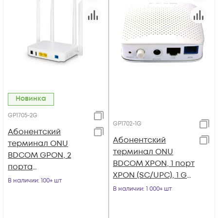
Новинка
GP1705-2G
GP1702-1G
Абонентский
Абонентский
терминал ONU
терминал ONU
BDCOM GPON, 2
BDCOM XPON, 1 порт
порта
XPON (SC/UPC), 1 GE,
10/100/1000Base-T
В наличии
: 100+ шт
пластиковый
В наличии
: 1 000+ шт
корпус, DC12V/0.5A,
внешний адаптер