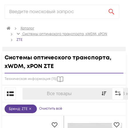
Каталог
Системы оптического транспорта, xWDM, xPON
ZTE
Системы оптического транспорта,
xWDM, xPON ZTE
Техническая информация (
15
)
По популярности
Все товары
В 
Очистить всё
Бренд
:
ZTE