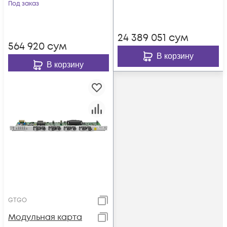
POTS, WiFi, USB
Под заказ
24 389 051
сум
564 920
сум
В корзину
В корзину
GTGO
Модульная карта