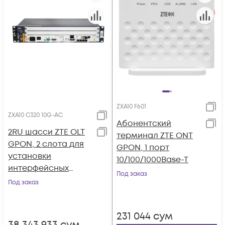
ZXA10 F601
ZXA10 C320 10G-AC
Абонентский
2RU шасси ZTE OLT
терминал ZTE ONT
GPON, 2 слота для
GPON, 1 порт
установки
10/100/1000Base-T
интерфейсных
Под заказ
модулей, 10G, AC
Под заказ
231 044
сум