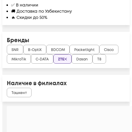
✅ В наличии
🚚 Доставка по Узбекистану
🔥 Скидки до 50%
Бренды
SNR
B-OptiX
BDCOM
Packetlight
Cisco
MikroTik
C-DATA
ZTE
Dasan
Т8
Наличие в филиалах
Ташкент