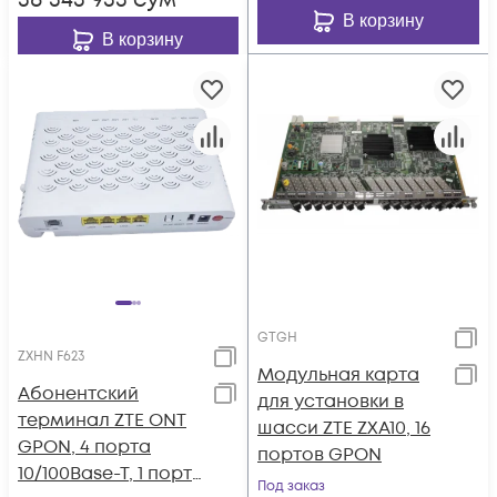
38 343 933
сум
В корзину
В корзину
GTGH
ZXHN F623
Модульная карта
Абонентский
для установки в
терминал ZTE ONT
шасси ZTE ZXA10, 16
GPON, 4 порта
портов GPON
10/100Base-T, 1 порт
Под заказ