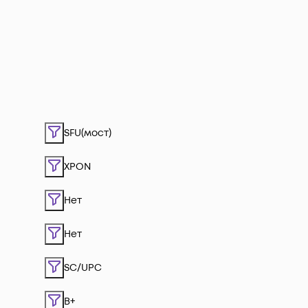
SFU(мост)
XPON
Нет
Нет
SC/UPC
B+