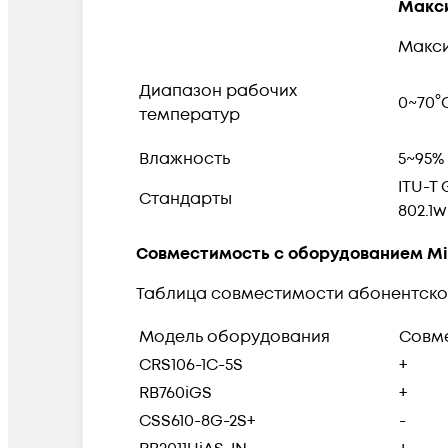
Макси
Макси
Диапазон рабочих
0~70°
температур
Влажность
5~95%
ITU-T 
Стандарты
802.1w
Совместимость с оборудованием Mik
Таблица совместимости абонентског
Модель оборудования
Совм
CRS106-1C-5S
+
RB760iGS
+
CSS610-8G-2S+
-