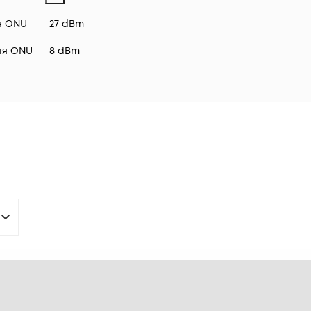
я ONU
-27 dBm
ля ONU
-8 dBm