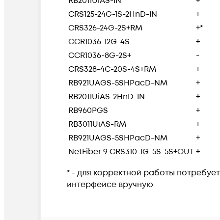
RB2011UiAS-IN
+
CRS125-24G-1S-2HnD-IN
+
CRS326-24G-2S+RM
+*
CCR1036-12G-4S
+
CCR1036-8G-2S+
-
CRS328-4C-20S-4S+RM
+
RB921UAGS-5SHPacD-NM
+
RB2011UiAS-2HnD-IN
+
RB960PGS
+
RB3011UiAS-RM
+
RB921UAGS-5SHPacD-NM
+
NetFiber 9 CRS310-1G-5S-5S+OUT
+
* - для корректной работы потребуе
интерфейсе вручную