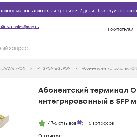
зованных пользователей хранится 7 дней. Пожалуйста,
авто
айн чат
sales@nag.uz
Покупателям
Способы опла
Условия доста
Возврат товар
, xWDM, xPON
GPON & GEPON
Абонентские устройства (O
Вопросы и отв
Техническая п
Абонентский терминал 
База знаний
интегрированный в SFP м
Конфигуратор
4.7
6
отзывов
46
вопросов
О товаре