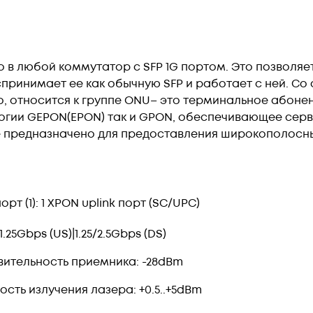
 в любой коммутатор с SFP 1G портом. Это позволяе
принимает ее как обычную SFP и работает с ней. Со
во, относится к группе ONU– это терминальное абоне
логии GEPON(EPON) так и GPON, обеспечивающее серв
 предназначено для предоставления широкополосных
рт (1): 1 XPON uplink порт (SC/UPC)
 1.25Gbps (US)|1.25/2.5Gbps (DS)
вительность приемника: -28dBm
сть излучения лазера: +0.5..+5dBm