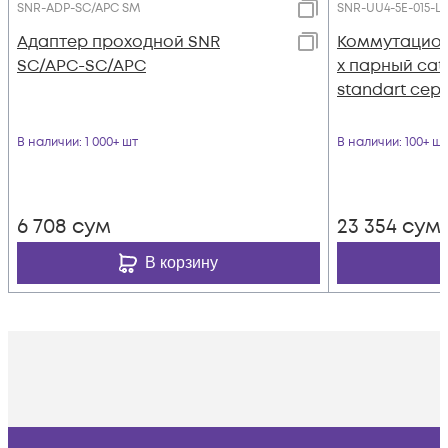
SNR-ADP-SC/APC SM
SNR-UU4-5E-015-L
Адаптер проходной SNR
Коммутацион
SC/APC-SC/APC
х парный cat.
standart сер
В наличии
: 1 000+ шт
В наличии
: 100+ шт
6 708
сум
23 354
сум
В корзину