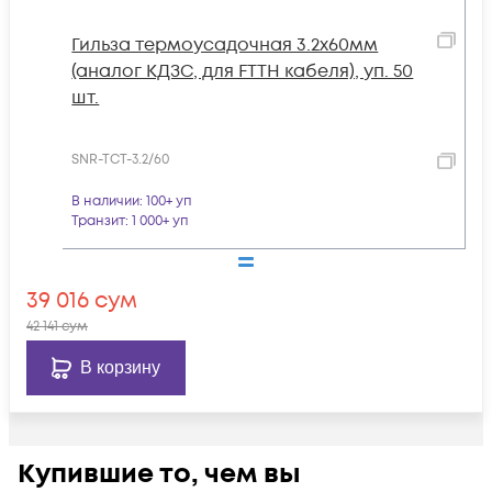
Гильза термоусадочная 3.2х60мм
(аналог КДЗС, для FTTH кабеля), уп. 50
шт.
SNR-TCT-3.2/60
В наличии
: 100+ уп
Транзит
: 1 000+ уп
39 016
сум
42 141
сум
В корзину
Купившие то, чем вы