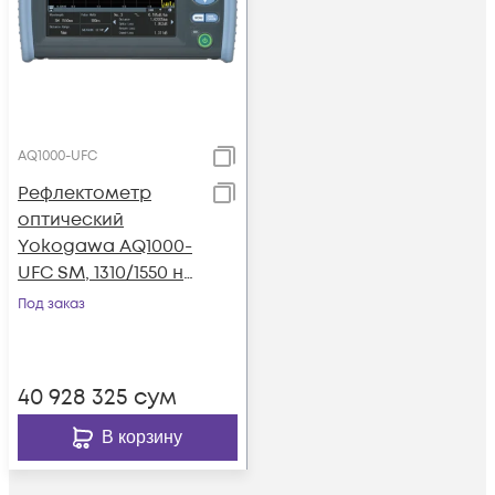
AQ1000-UFC
Рефлектометр
оптический
Yokogawa AQ1000-
UFC SM, 1310/1550 нм,
32/30 дБ, PC, SLS, TS,
Под заказ
адаптер FC
40 928 325
сум
В корзину