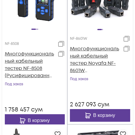
NF-8601W
NF-8508
Многофункциональ
Многофункциональ
ный кабельный
ный кабельный
тестер Noyafa NF-
тестер NF-8508
8601W
(Русифицированно
(Русифицированно
Под заказ
е меню)
Под заказ
е меню)
2 627 093
сум
1 758 457
сум
В корзину
В корзину