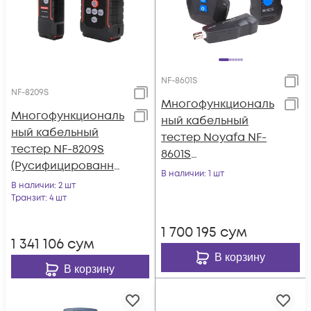
NF-8601S
NF-8209S
Многофункциональ
Многофункциональ
ный кабельный
ный кабельный
тестер Noyafa NF-
тестер NF-8209S
8601S
(Русифицированно
(Русифицированно
В наличии
: 1 шт
е меню)
В наличии
: 2 шт
е меню)
Транзит
: 4 шт
1 700 195
сум
1 341 106
сум
В корзину
В корзину