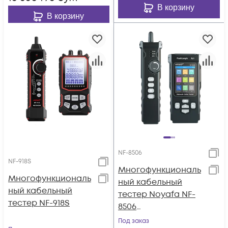
В корзину
В корзину
NF-8506
NF-918S
Многофункциональ
Многофункциональ
ный кабельный
ный кабельный
тестер Noyafa NF-
тестер NF-918S
8506
(Русифицированно
Под заказ