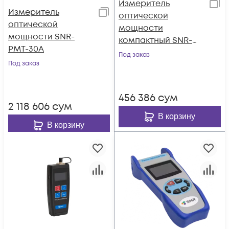
Измеритель
Измеритель
оптической
оптической
мощности
мощности SNR-
компактный SNR-
PMT-30A
PMT-26
Под заказ
Под заказ
456 386
сум
2 118 606
сум
В корзину
В корзину