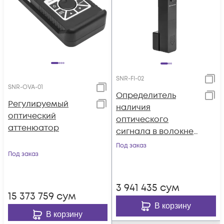
SNR-FI-02
SNR-OVA-01
Определитель
Регулируемый
наличия
оптический
оптического
аттенюатор
сигнала в волокне
SNR-FI-02 (JW3306A)
Под заказ
Под заказ
3 941 435
сум
15 373 759
сум
В корзину
В корзину