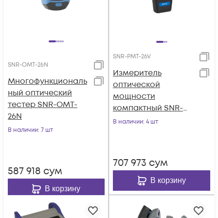
SNR-PMT-26V
SNR-OMT-26N
Измеритель
Многофункциональ
оптической
ный оптический
мощности
тестер SNR-OMT-
компактный SNR-
26N
PMT-26V
В наличии
: 4 шт
В наличии
: 7 шт
707 973
сум
587 918
сум
В корзину
В корзину