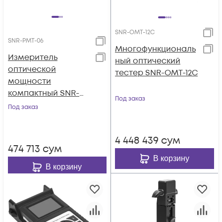
SNR-OMT-12C
SNR-PMT-06
Многофункциональ
Измеритель
ный оптический
оптической
тестер SNR-OMT-12C
мощности
компактный SNR-
Под заказ
PMT-06
Под заказ
4 448 439
сум
474 713
сум
В корзину
В корзину