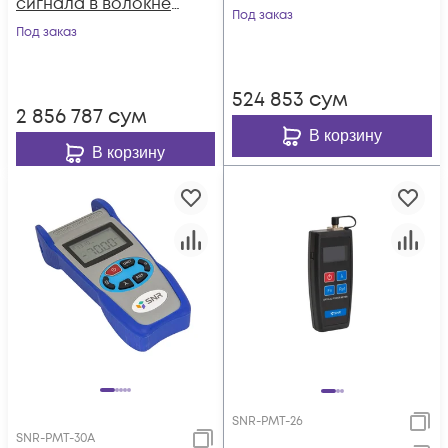
сигнала в волокне,
PMT-06V
Под заказ
встроенный
Под заказ
визуальный
дефектоскоп
524 853
сум
2 856 787
сум
В корзину
В корзину
SNR-PMT-26
SNR-PMT-30A