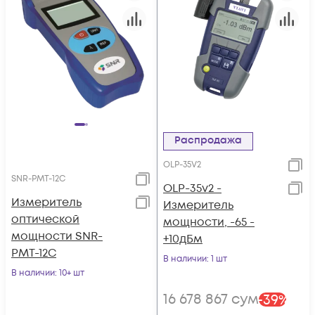
Распродажа
OLP-35V2
SNR-PMT-12C
OLP-35v2 -
Измеритель
Измеритель
оптической
мощности, -65 -
мощности SNR-
+10дБм
PMT-12C
В наличии
: 1 шт
В наличии
: 10+ шт
16 678 867
сум
-
39
%