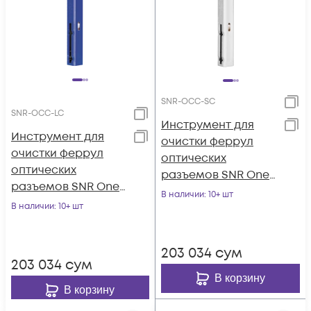
SNR-OCC-SC
SNR-OCC-LC
Инструмент для
Инструмент для
очистки феррул
очистки феррул
оптических
оптических
разъемов SNR One-
разъемов SNR One-
Click-Cleaner SNR-
В наличии
: 10+ шт
Click-Cleaner SNR-
В наличии
: 10+ шт
OCC-SC
OCC-LC
203 034
сум
203 034
сум
В корзину
В корзину