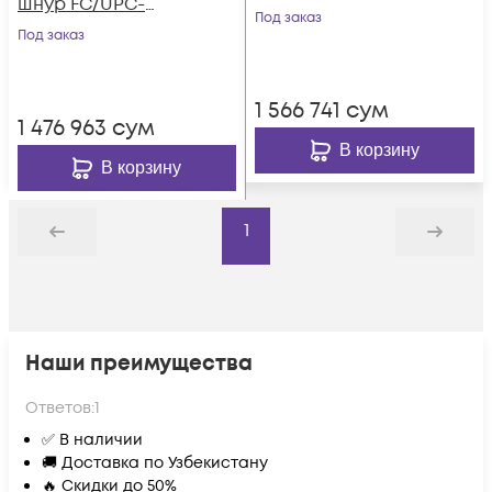
шнур FC/UPC-
Под заказ
FC/UPC, SM, 1000 м
Под заказ
1 566 741
сум
1 476 963
сум
В корзину
В корзину
1
Назад
Дальше
Наши преимущества
Ответов:
1
✅ В наличии
🚚 Доставка по Узбекистану
🔥 Скидки до 50%