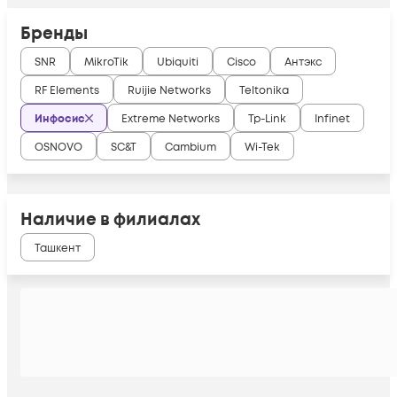
Бренды
SNR
MikroTik
Ubiquiti
Cisco
Антэкс
RF Elements
Ruijie Networks
Teltonika
Инфосис
Extreme Networks
Tp-Link
Infinet
OSNOVO
SC&T
Cambium
Wi-Tek
Наличие в филиалах
Ташкент