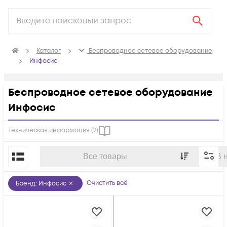
Каталог
Беспроводное сетевое оборудование
Инфосис
Беспроводное сетевое оборудование
Инфосис
Техническая информация (
2
)
По популярности
Все товары
В 
Очистить всё
Бренд
:
Инфосис