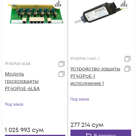
РГ4GPoE-1 исп. 1
РГ4GPoE-6LSA
Устройство защиты
Модуль
РГ4GPoE-1
грозозащиты
исполнение 1
РГ4GPoE-6LSA
Под заказ
Под заказ
277 214
сум
1 025 993
сум
В корзину