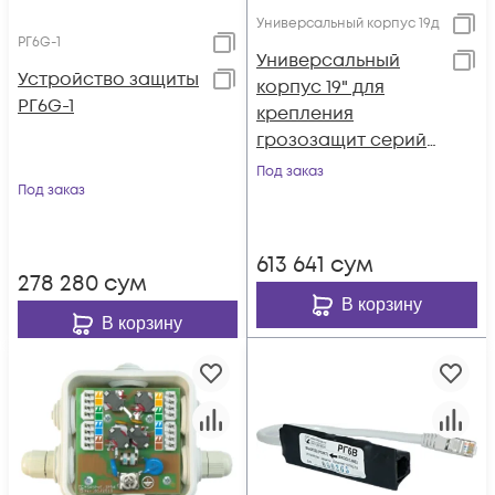
Универсальный корпус 19д
РГ6G-1
Универсальный
Устройство защиты
корпус 19" для
РГ6G-1
крепления
грозозащит серий
РГ4, РГ5
Под заказ
Под заказ
613 641
сум
278 280
сум
В корзину
В корзину