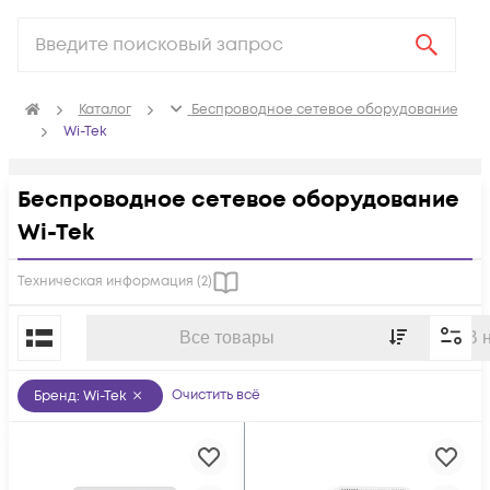
Каталог
Беспроводное сетевое оборудование
Wi-Tek
Беспроводное сетевое оборудование
Wi-Tek
Техническая информация (
2
)
По популярности
Все товары
В 
Очистить всё
Бренд
:
Wi-Tek