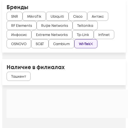
Бренды
SNR
MikroTik
Ubiquiti
Cisco
Антэкс
RF Elements
Ruijie Networks
Teltonika
Инфосис
Extreme Networks
Tp-Link
Infinet
OSNOVO
SC&T
Cambium
Wi-Tek
Наличие в филиалах
Ташкент